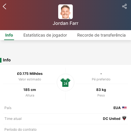
Jordan Farr
Info
Estatísticas de jogador
Recorde de transferência
Info
£0.175 Milhões
-
Valor estimado
Pé preferido
24
185 cm
83 kg
Altura
Peso
País
EUA
Time atual
DC United
Período do contrato