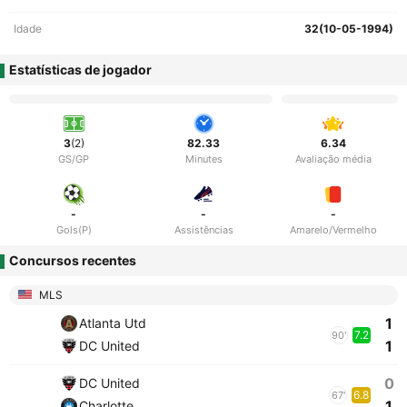
Idade
32(10-05-1994)
Estatísticas de jogador
3
(2)
82.33
6.34
GS/GP
Minutes
Avaliação média
-
-
-
Gols(P)
Assistências
Amarelo/Vermelho
Concursos recentes
MLS
1
Atlanta Utd
7.2
90'
1
DC United
0
DC United
6.8
67'
1
Charlotte