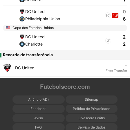
0
DC United
4.9
90'
6
Philadelphia Union
Copa dos Estados Unidos
2
DC United
2'
2
Charlotte
Recorde de transferência
-
DC United
Free Transfer
Futebolscore.com
Anúncio(AD)
Sitemap
Feedback
Política de Privacidade
Aviso
Livescore Grátis
FAQ
Serviço de dados