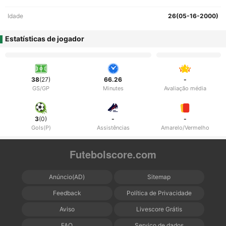
Idade
26(05-16-2000)
Estatísticas de jogador
38
(27)
66.26
-
GS/GP
Minutes
Avaliação média
3
(0)
-
-
Gols(P)
Assistências
Amarelo/Vermelho
Futebolscore.com
Anúncio(AD)
Sitemap
Feedback
Política de Privacidade
Aviso
Livescore Grátis
FAQ
Serviço de dados