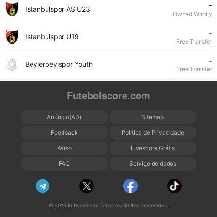
-
Istanbulspor AS U23
Owned Wholly
-
Istanbulspor U19
Free Transfer
-
Beylerbeyispor Youth
Free Transfer
Futebolscore.com
Anúncio(AD)
Sitemap
Feedback
Política de Privacidade
Aviso
Livescore Grátis
FAQ
Serviço de dados
© 2026 FutebolScore Todos os direitos reservados.