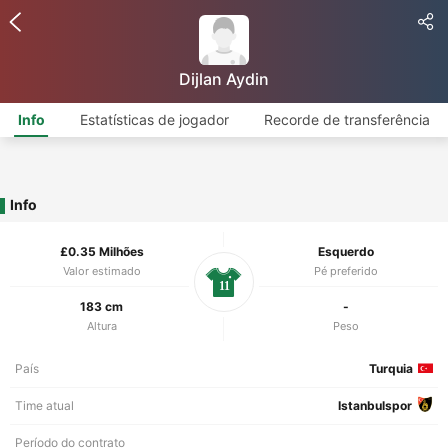
Dijlan Aydin
Info
Estatísticas de jogador
Recorde de transferência
Info
£0.35 Milhões
Esquerdo
Valor estimado
Pé preferido
11
183 cm
-
Altura
Peso
País
Turquia
Time atual
Istanbulspor
Período do contrato