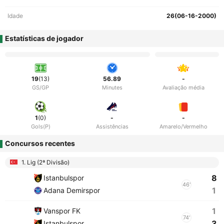
Idade
26(06-16-2000)
Estatísticas de jogador
19
(13)
56.89
-
GS/GP
Minutes
Avaliação média
1
(0)
-
-
Gols(P)
Assistências
Amarelo/Vermelho
Concursos recentes
1. Lig (2ª Divisão)
8
Istanbulspor
46'
1
Adana Demirspor
1
Vanspor FK
74'
3
Istanbulspor