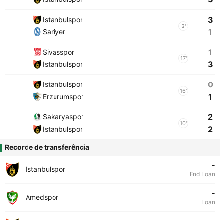
3
Istanbulspor
3'
1
Sariyer
1
Sivasspor
17'
3
Istanbulspor
0
Istanbulspor
16'
1
Erzurumspor
2
Sakaryaspor
10'
2
Istanbulspor
Recorde de transferência
-
Istanbulspor
End Loan
-
Amedspor
Loan