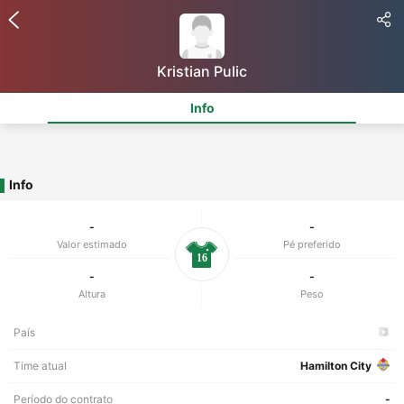
Kristian Pulic
Info
Info
-
-
Valor estimado
Pé preferido
16
-
-
Altura
Peso
País
Time atual
Hamilton City
Período do contrato
-