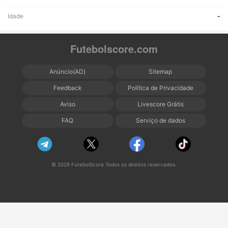
Idade
-
Futebolscore.com
Anúncio(AD)
Sitemap
Feedback
Política de Privacidade
Aviso
Livescore Grátis
FAQ
Serviço de dados
© 2026 FutebolScore Todos os direitos reservados.