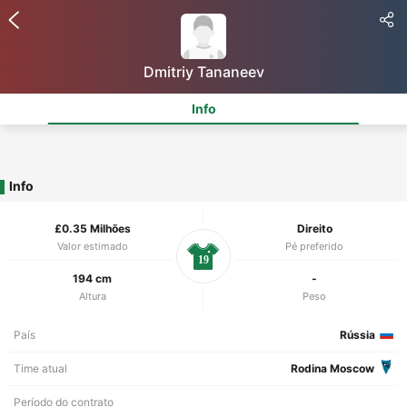
Dmitriy Tananeev
Info
Info
£0.35 Milhões
Direito
Valor estimado
Pé preferido
19
194 cm
-
Altura
Peso
País
Rússia
Time atual
Rodina Moscow
Período do contrato