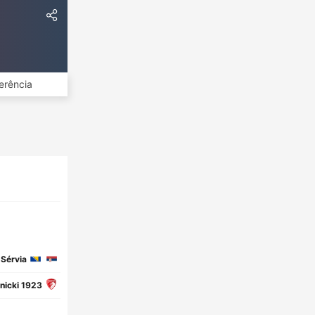
erência
Sérvia
nicki 1923