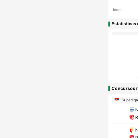
Idade
Estatísticas
Concursos r
Superliga
N
R
N
R