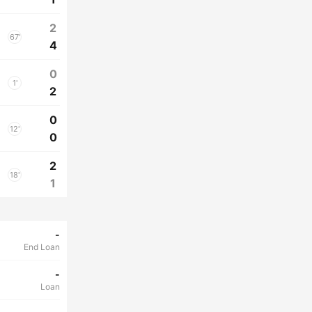
2
67'
4
0
1'
2
0
12'
0
2
18'
1
-
End Loan
-
Loan