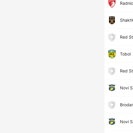
Radnic
Shakht
Red St
Tobol
Red St
Novi 
Broda
Novi 