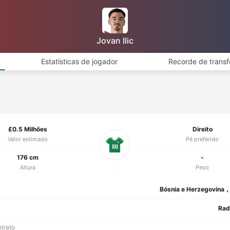
Jovan Ilic
Estatísticas de jogador
Recorde de transf
£0.5 Milhões
Direito
Valor estimado
Pé preferido
80
176 cm
-
Altura
Peso
Bósnia e Herzegovina，
Rad
ntrato