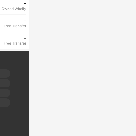
-
Owned Wholly
-
Free Transfer
-
Free Transfer