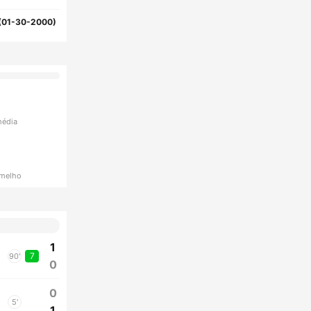
(01-30-2000)
média
rmelho
1
7
90'
0
0
5'
1