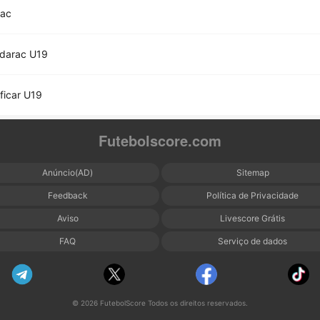
rac
odarac U19
ficar U19
Futebolscore.com
Anúncio(AD)
Sitemap
Feedback
Política de Privacidade
Aviso
Livescore Grátis
FAQ
Serviço de dados
© 2026 FutebolScore Todos os direitos reservados.