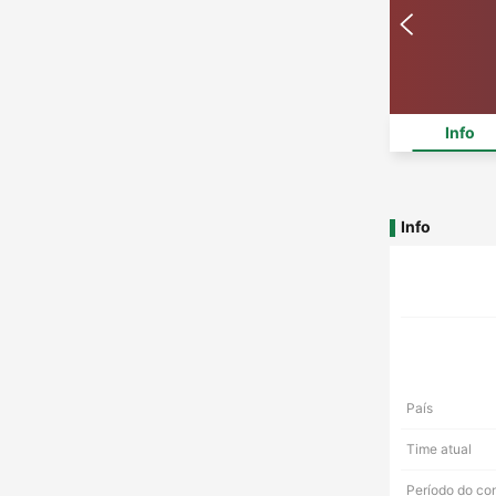
Info
Info
País
Time atual
Período do co