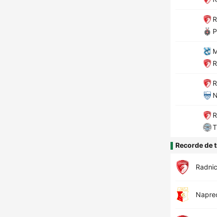
R
P
M
R
R
N
R
Recorde de t
Radnic
Napre