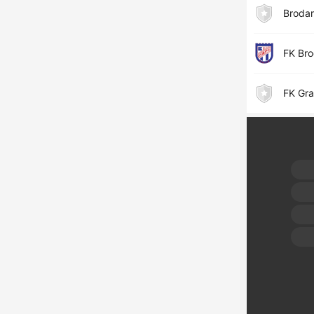
Broda
FK Br
FK Gra