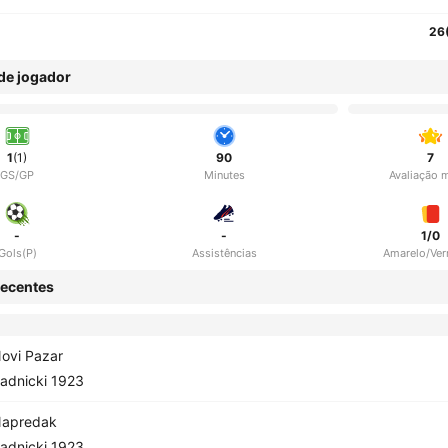
26
 de jogador
1
(1)
90
7
GS/GP
Minutes
Avaliação 
-
-
1/0
Gols(P)
Assistências
Amarelo/Ve
ecentes
ovi Pazar
adnicki 1923
apredak
adnicki 1923