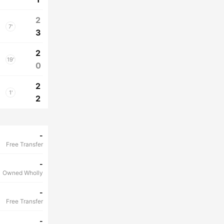
2
7'
3
2
19'
0
2
1'
2
-
Free Transfer
-
Owned Wholly
-
Free Transfer
-