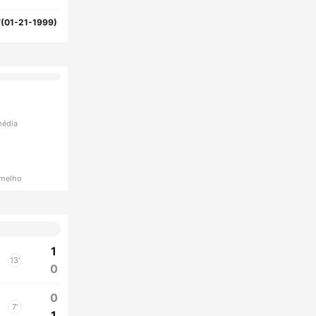
(01-21-1999)
média
rmelho
1
13'
0
0
7'
1