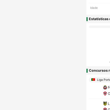
Idade
Estatísticas
Concursos r
Liga Port
F
O
L
O