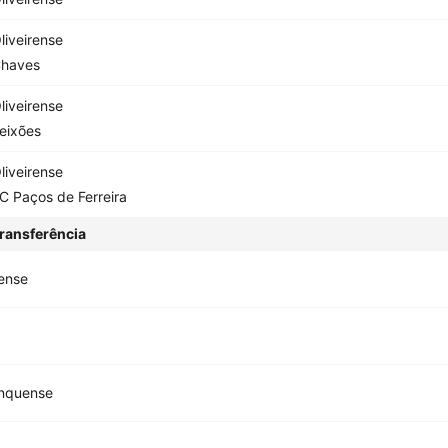
liveirense
haves
liveirense
eixões
liveirense
C Paços de Ferreira
ransferência
rense
anquense