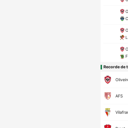
O
C
O
L
O
F
Recorde de t
Olivei
AFS
Vilafr