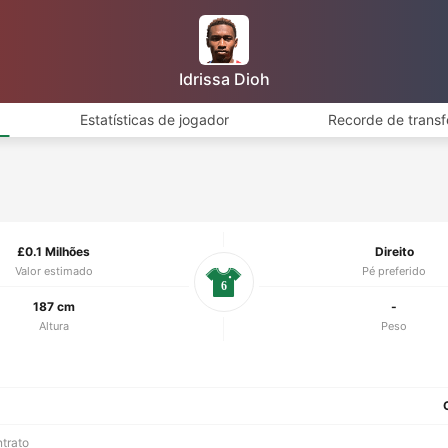
Idrissa Dioh
Estatísticas de jogador
Recorde de transf
£0.1 Milhões
Direito
Valor estimado
Pé preferido
6
187 cm
-
Altura
Peso
ntrato