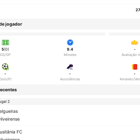
27
 de jogador
5
(0)
9.4
-
GS/GP
Minutes
Avaliação 
-
-
-
Gols(P)
Assistências
Amarelo/Ve
ecentes
ugal 2
elgueiras
liveirense
usitânia FC
liveirense