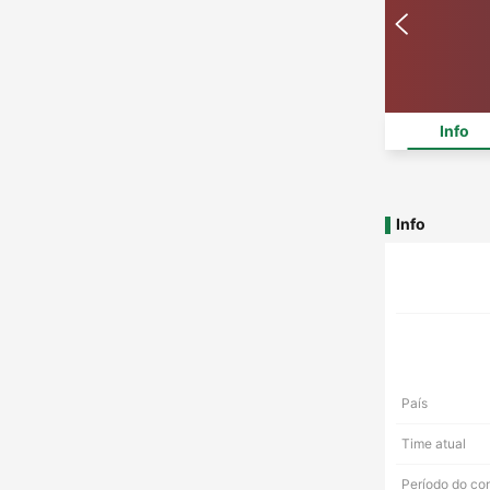
Info
Info
País
Time atual
Período do co