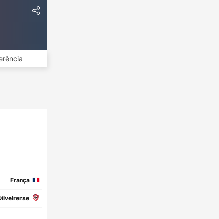
erência
França
Oliveirense