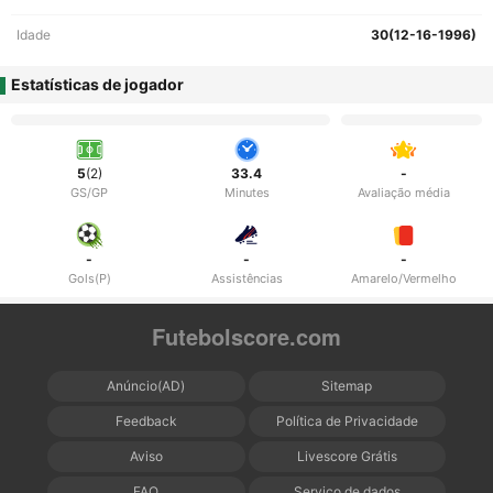
Idade
30(12-16-1996)
Estatísticas de jogador
5
(2)
33.4
-
GS/GP
Minutes
Avaliação média
-
-
-
Gols(P)
Assistências
Amarelo/Vermelho
Futebolscore.com
Anúncio(AD)
Sitemap
Feedback
Política de Privacidade
Aviso
Livescore Grátis
FAQ
Serviço de dados