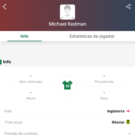
Michael Kedman
Info
Estatísticas de jogador
Info
-
-
Valor estimado
Pé preferido
80
-
-
Altura
Peso
País
Inglaterra
Time atual
Riteriai
Período do contrato
-