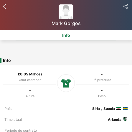
Mark Gorgos
Info
Info
£0.05 Milhões
-
Valor estimado
Pé preferido
6
-
-
Altura
Peso
País
Síria，Suécia
Time atual
Arlanda
Período do contrato