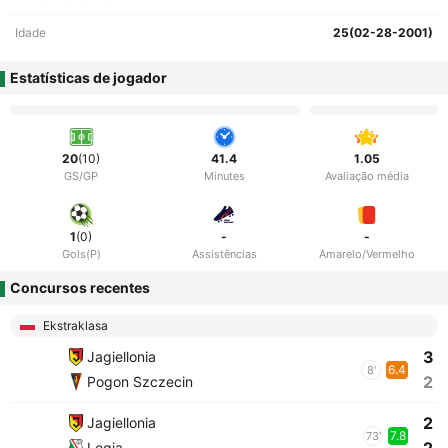
Idade
25(02-28-2001)
Estatísticas de jogador
20
(10)
41.4
1.05
GS/GP
Minutes
Avaliação média
1
(0)
-
-
Gols(P)
Assistências
Amarelo/Vermelho
Concursos recentes
Ekstraklasa
3
Jagiellonia
6.4
8'
2
Pogon Szczecin
2
Jagiellonia
7.8
73'
Legia