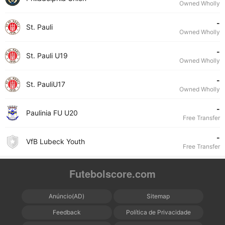
Owned Wholly
-
St. Pauli
Owned Wholly
-
St. Pauli U19
Owned Wholly
-
St. PauliU17
Owned Wholly
-
Paulinia FU U20
Free Transfer
-
VfB Lubeck Youth
Free Transfer
Futebolscore.com
Anúncio(AD)
Sitemap
Feedback
Política de Privacidade