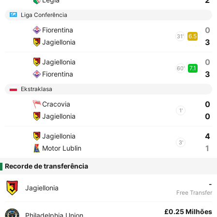
2
Liga Conferência
0
Fiorentina
6.5
31'
3
Jagiellonia
0
Jagiellonia
7.1
60'
3
Fiorentina
Ekstraklasa
0
Cracovia
1'
0
Jagiellonia
4
Jagiellonia
3'
1
Motor Lublin
Recorde de transferência
-
Jagiellonia
Free Transfer
£0.25 Milhões
Philadelphia Union