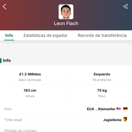
Leon Flach
Info
Estatísticas de jogador
Recorde de transferência
Info
£1.2 Milhões
Esquerdo
Valor estimado
Pé preferido
183 cm
75 kg
Altura
Peso
País
EUA，Alemanha
Time atual
Jagiellonia
Período do contrato