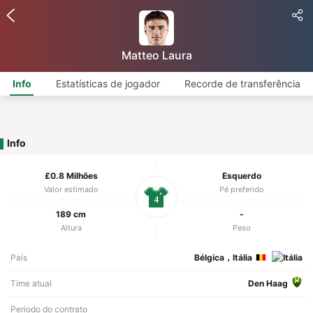
Matteo Laura
Info
Estatísticas de jogador
Recorde de transferência
Info
£0.8 Milhões
Esquerdo
Valor estimado
Pé preferido
4
189 cm
-
Altura
Peso
País
Bélgica，Itália
Time atual
Den Haag
Período do contrato