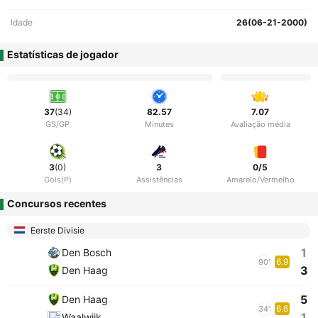
Idade
26(06-21-2000)
Estatísticas de jogador
37
(34)
82.57
7.07
GS/GP
Minutes
Avaliação média
3
(0)
3
0/5
Gols(P)
Assistências
Amarelo/Vermelho
Concursos recentes
Eerste Divisie
1
Den Bosch
6.9
90'
3
Den Haag
5
Den Haag
6.6
34'
1
Waalwijk