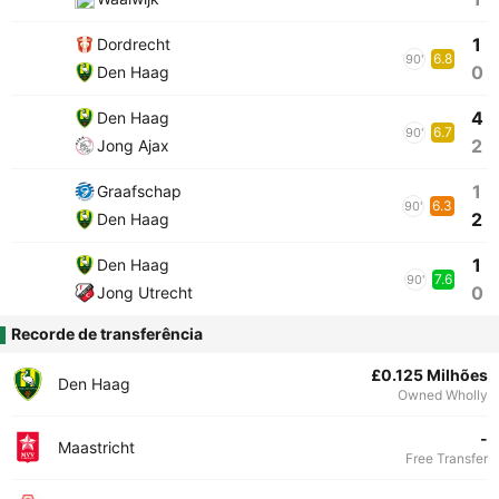
1
Dordrecht
6.8
90'
0
Den Haag
4
Den Haag
6.7
90'
2
Jong Ajax
1
Graafschap
6.3
90'
2
Den Haag
1
Den Haag
7.6
90'
0
Jong Utrecht
Recorde de transferência
£0.125 Milhões
Den Haag
Owned Wholly
-
Maastricht
Free Transfer