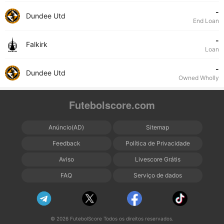
-
Dundee Utd
End Loan
-
Falkirk
Loan
-
Dundee Utd
Owned Wholly
Futebolscore.com
Anúncio(AD)
Sitemap
Feedback
Política de Privacidade
Aviso
Livescore Grátis
FAQ
Serviço de dados
© 2026 FutebolScore Todos os direitos reservados.