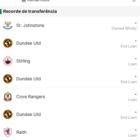
Recorde de transferência
-
St. Johnstone
Owned Wholly
-
Dundee Utd
End Loan
-
Stirling
Loan
-
Dundee Utd
End Loan
-
Cove Rangers
Loan
-
Dundee Utd
End Loan
-
Raith
Loan