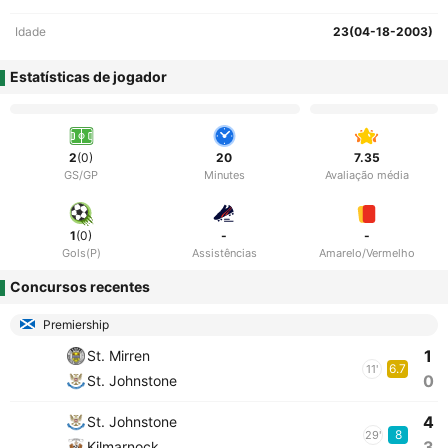
Idade
23(04-18-2003)
Estatísticas de jogador
2
(0)
20
7.35
GS/GP
Minutes
Avaliação média
1
(0)
-
-
Gols(P)
Assistências
Amarelo/Vermelho
Concursos recentes
Premiership
1
St. Mirren
6.7
11'
0
St. Johnstone
4
St. Johnstone
8
29'
3
Kilmarnock