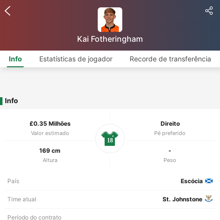
Kai Fotheringham
Info
Estatísticas de jogador
Recorde de transferência
Info
£0.35 Milhões
Direito
Valor estimado
Pé preferido
18
169 cm
-
Altura
Peso
País
Escócia
Time atual
St. Johnstone
Período do contrato