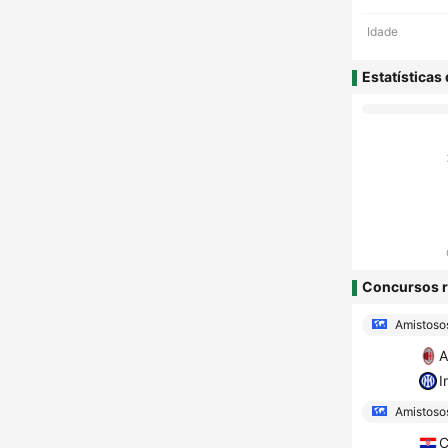
Idade
Estatísticas
Concursos r
Amistoso
A
I
Amistosos
C