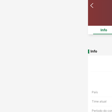
Info
Info
País
Time atual
Período do co