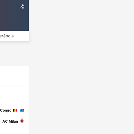
erência
 Congo
AC Milan