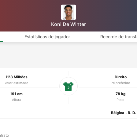
Koni De Winter
Estatísticas de jogador
Recorde de transf
£23 Milhões
Direito
Valor estimado
Pé preferido
5
191 cm
78 kg
Altura
Peso
Bélgica，R. D.
ntrato