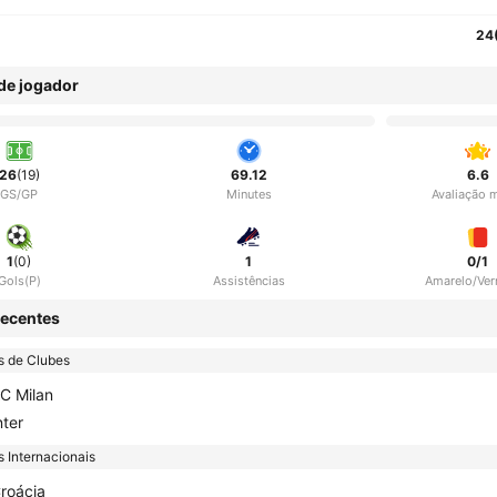
24
 de jogador
26
(19)
69.12
6.6
GS/GP
Minutes
Avaliação 
1
(0)
1
0/1
Gols(P)
Assistências
Amarelo/Ve
ecentes
s de Clubes
C Milan
nter
 Internacionais
roácia