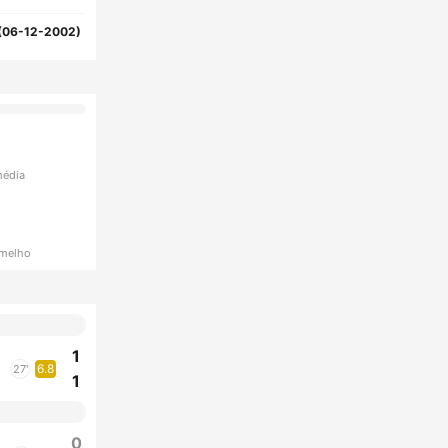
(06-12-2002)
média
rmelho
1
6.8
27'
1
0