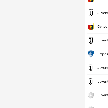
Juven
Genoa
Juven
Empoli
Juven
Juven
Juven