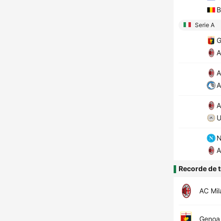
B
Serie A
G
A
A
A
A
U
N
A
Recorde de t
AC Mil
Genoa