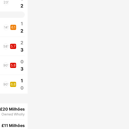
23'
2
1
6.1
14'
2
2
5.7
58'
3
0
5.8
90'
3
1
6.8
90'
0
£20 Milhões
Owned Wholly
£11 Milhões