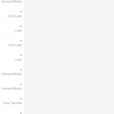
Owned Wholly
-
End Loan
-
Loan
-
End Loan
-
Loan
-
Owned Wholly
-
Owned Wholly
-
Free Transfer
-