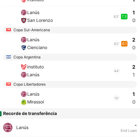
1
Lanús
7.3
63'
0
San Lorenzo
Copa Sul-Americana
2
Lanús
6.1
62'
0
Cienciano
Copa Argentina
2
Instituto
44'
1
Lanús
Copa Libertadores
1
Lanús
10'
0
Mirassol
Recorde de transferência
-
Lanús
End Loan