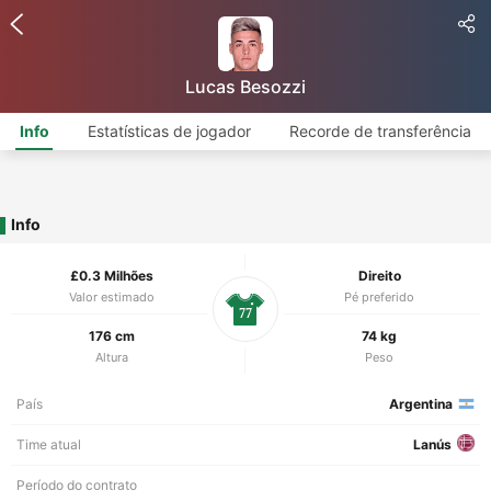
Lucas Besozzi
Info
Estatísticas de jogador
Recorde de transferência
Info
£0.3 Milhões
Direito
Valor estimado
Pé preferido
77
176 cm
74 kg
Altura
Peso
País
Argentina
Time atual
Lanús
Período do contrato