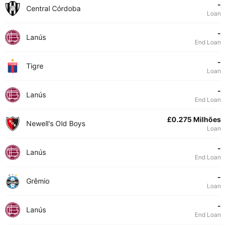
-
Central Córdoba
Loan
-
Lanús
End Loan
-
Tigre
Loan
-
Lanús
End Loan
£0.275 Milhões
Newell's Old Boys
Loan
-
Lanús
End Loan
-
Grêmio
Loan
-
Lanús
End Loan