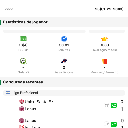
Idade
23(01-22-2003)
Estatísticas de jogador
16
(4)
30.81
6.68
GS/GP
Minutes
Avaliação média
-
2
-
Gols(P)
Assistências
Amarelo/Vermelho
Concursos recentes
Liga Profesional
2
Union Santa Fe
7.2
71'
1
Lanús
0
Lanús
7.2
61'
1
Instituto