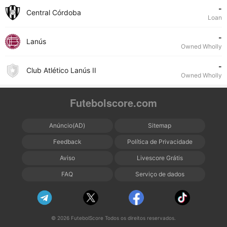
-
Central Córdoba
Loan
-
Lanús
Owned Wholly
-
Club Atlético Lanús II
Owned Wholly
Futebolscore.com
Anúncio(AD)
Sitemap
Feedback
Política de Privacidade
Aviso
Livescore Grátis
FAQ
Serviço de dados
© 2026 FutebolScore Todos os direitos reservados.