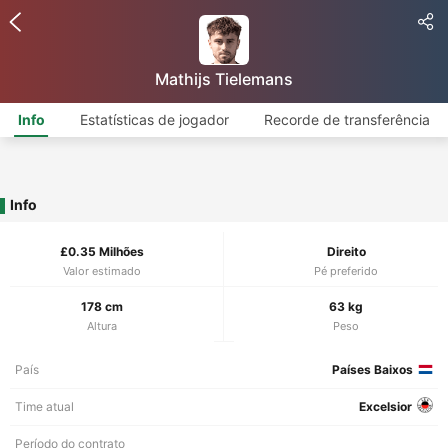
Mathijs Tielemans
Info
Estatísticas de jogador
Recorde de transferência
Info
£0.35 Milhões
Direito
Valor estimado
Pé preferido
178 cm
63 kg
Altura
Peso
País
Países Baixos
Time atual
Excelsior
Período do contrato