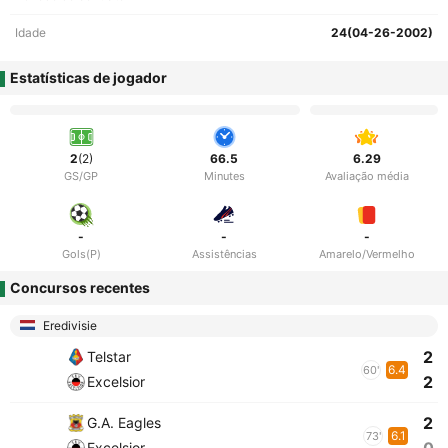
Idade
24(04-26-2002)
Estatísticas de jogador
2
(2)
66.5
6.29
GS/GP
Minutes
Avaliação média
-
-
-
Gols(P)
Assistências
Amarelo/Vermelho
Concursos recentes
Eredivisie
2
Telstar
6.4
60'
2
Excelsior
2
G.A. Eagles
6.1
73'
Excelsior