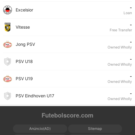
-
Excelsior
Loan
-
Vitesse
Free Transfer
-
Jong PSV
Owned Wholly
-
PSV U18
Owned Wholly
-
PSV U19
Owned Wholly
-
PSV Eindhoven U17
Owned Wholly
Futebolscore.com
Anúncio(AD)
Sitemap