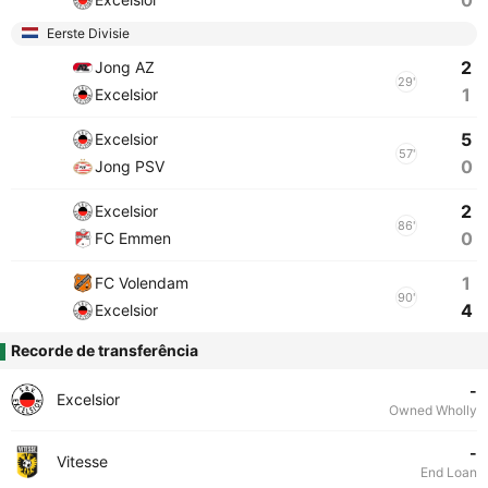
0
Eerste Divisie
2
Jong AZ
29'
1
Excelsior
5
Excelsior
57'
0
Jong PSV
2
Excelsior
86'
0
FC Emmen
1
FC Volendam
90'
4
Excelsior
Recorde de transferência
-
Excelsior
Owned Wholly
-
Vitesse
End Loan