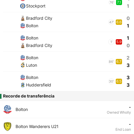
7.1
76'
1
Stockport
0
Bradford City
6.6
47'
1
Bolton
1
Bolton
5.9
1'
0
Bradford City
2
Bolton
6.7
86'
3
Luton
3
Bolton
6.5
30'
3
Huddersfield
Recorde de transferência
-
Bolton
Owned Wholly
-
Bolton Wanderers U21
End Loan