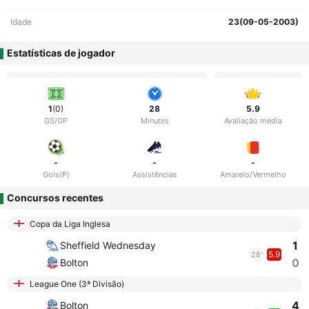
Idade
23(09-05-2003)
Estatísticas de jogador
1
(0)
28
5.9
GS/GP
Minutes
Avaliação média
-
-
-
Gols(P)
Assistências
Amarelo/Vermelho
Concursos recentes
Copa da Liga Inglesa
1
Sheffield Wednesday
5.9
28'
0
Bolton
League One (3ª Divisão)
4
Bolton