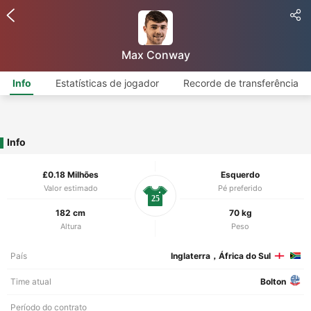
Max Conway
Info
Estatísticas de jogador
Recorde de transferência
Info
£0.18 Milhões
Esquerdo
Valor estimado
Pé preferido
25
182 cm
70 kg
Altura
Peso
País
Inglaterra，África do Sul
Time atual
Bolton
Período do contrato