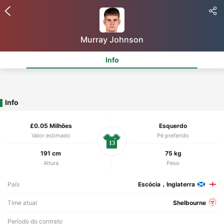
Murray Johnson
Info
Info
£0.05 Milhões
Esquerdo
Valor estimado
Pé preferido
13
191 cm
75 kg
Altura
Peso
País
Escócia，Inglaterra
Time atual
Shelbourne
Período do contrato