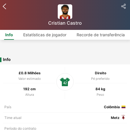
Cristian Castro
Info
Estatísticas de jogador
Recorde de transferência
Info
£0.8 Milhões
Direito
Valor estimado
Pé preferido
42
192 cm
84 kg
Altura
Peso
País
Colômbia
Time atual
Metz
Período do contrato