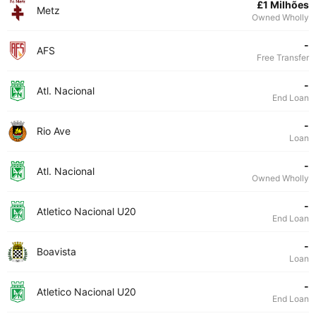
£1 Milhões
Metz
Owned Wholly
-
AFS
Free Transfer
-
Atl. Nacional
End Loan
-
Rio Ave
Loan
-
Atl. Nacional
Owned Wholly
-
Atletico Nacional U20
End Loan
-
Boavista
Loan
-
Atletico Nacional U20
End Loan