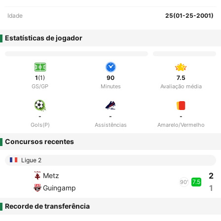
Idade
25(01-25-2001)
Estatísticas de jogador
1
(1)
90
7.5
GS/GP
Minutes
Avaliação média
-
-
-
Gols(P)
Assistências
Amarelo/Vermelho
Concursos recentes
Ligue 2
2
Metz
7.5
90'
1
Guingamp
Recorde de transferência