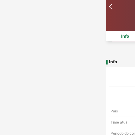
Info
Info
País
Time atual
Período do co