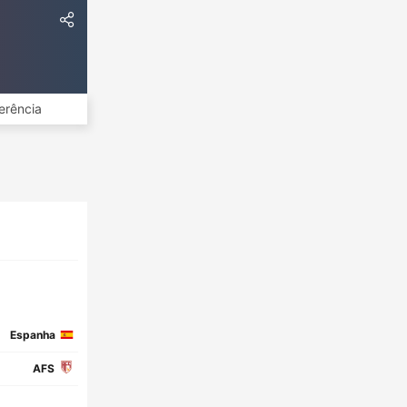
erência
Espanha
AFS