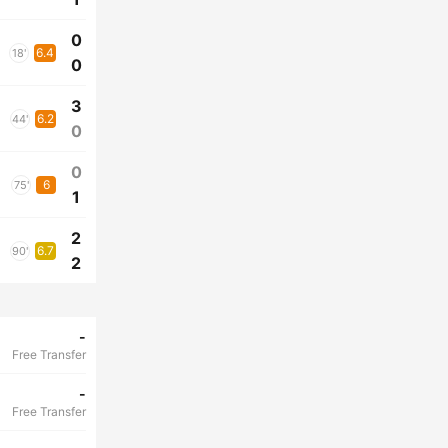
0
6.4
18'
0
3
6.2
44'
0
0
6
75'
1
2
6.7
90'
2
-
Free Transfer
-
Free Transfer