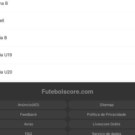
na B
ll
ia B
ia U19
ia U20
Futebolscore.com
Anúncio(AD)
Sitemap
Feedback
Política de Privacidade
Aviso
Livescore Grátis
FAQ
Serviço de dados