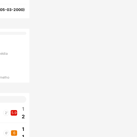
(05-03-2000)
média
rmelho
1
5.9
2'
2
1
6
6'
1