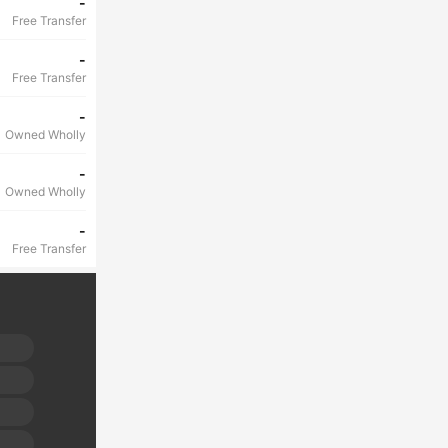
-
Free Transfer
-
Free Transfer
-
Owned Wholly
-
Owned Wholly
-
Free Transfer