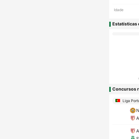
Idade
Estatísticas
Concursos r
Liga Port
N
A
A
S