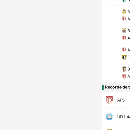
A
A
B
A
A
F
B
A
Recorde de t
AFS
UD Ibi