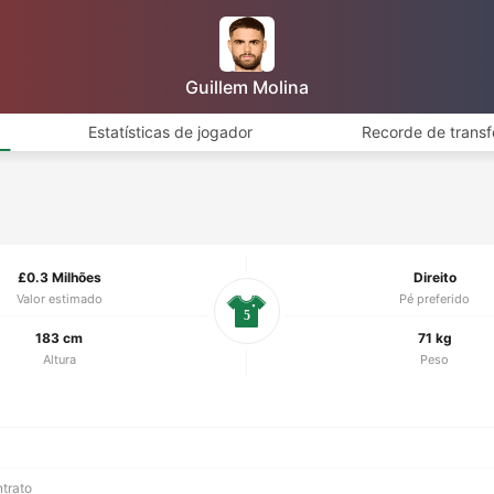
Guillem Molina
Estatísticas de jogador
Recorde de transf
£0.3 Milhões
Direito
Valor estimado
Pé preferido
5
183 cm
71 kg
Altura
Peso
ntrato