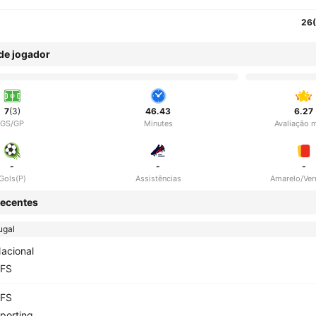
26
 de jogador
7
(3)
46.43
6.27
GS/GP
Minutes
Avaliação 
-
-
-
Gols(P)
Assistências
Amarelo/Ve
ecentes
ugal
acional
FS
FS
porting