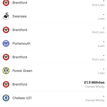
-
Brentford
End Loan
-
Swansea
Loan
-
Brentford
End Loan
-
Portsmouth
Loan
-
Brentford
End Loan
-
Forest Green
Loan
£1.5 Milhões
Brentford
Owned Wholly
-
Chelsea U21
Owned Wholly