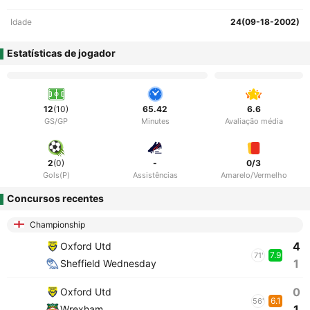
Idade
24(09-18-2002)
Estatísticas de jogador
12
(10)
65.42
6.6
GS/GP
Minutes
Avaliação média
2
(0)
-
0/3
Gols(P)
Assistências
Amarelo/Vermelho
Concursos recentes
Championship
4
Oxford Utd
7.9
71'
1
Sheffield Wednesday
0
Oxford Utd
6.1
56'
1
Wrexham