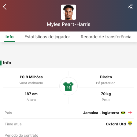
Myles Peart-Harris
Info
Estatísticas de jogador
Recorde de transferência
Info
£0.9 Milhões
Direito
Valor estimado
Pé preferido
44
187 cm
70 kg
Altura
Peso
País
Jamaica，Inglaterra
Time atual
Oxford Utd
Período do contrato