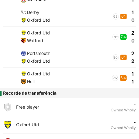
1
Derby
6.1
62'
0
Oxford Utd
2
Oxford Utd
7.4
78'
0
Watford
2
Portsmouth
6.1
80'
2
Oxford Utd
1
Oxford Utd
6.4
76'
1
Hull
Recorde de transferência
-
Free player
Owned Wholly
-
Oxford Utd
Owned Wholly