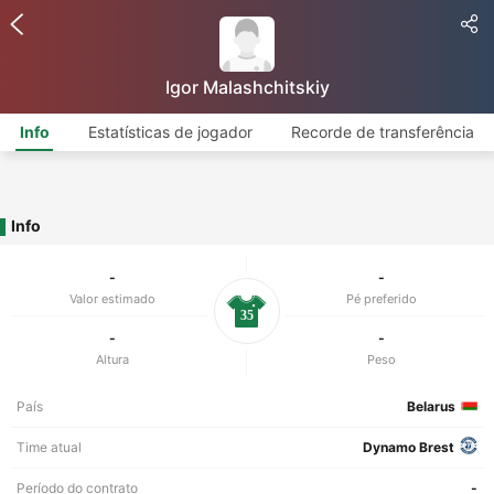
Igor Malashchitskiy
Info
Estatísticas de jogador
Recorde de transferência
Info
-
-
Valor estimado
Pé preferido
35
-
-
Altura
Peso
País
Belarus
Time atual
Dynamo Brest
Período do contrato
-