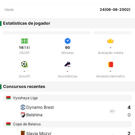
Idade
24(06-06-2002)
Estatísticas de jogador
14
(14)
90
-
GS/GP
Minutes
Avaliação média
-
-
-
Gols(P)
Assistências
Amarelo/Vermelho
Concursos recentes
Vysshaya Liga
4
Dynamo Brest
90'
0
Belshina
Copa de Belarus
2
Slavia Mozyr