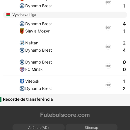
90'
1
Dynamo Brest
Vysshaya Liga
4
Dynamo Brest
90'
1
Slavia Mozyr
2
Naftan
90'
4
Dynamo Brest
0
Dynamo Brest
90'
0
FC Minsk
1
Vitebsk
90'
2
Dynamo Brest
Recorde de transferência
Futebolscore.com
Anúncio(AD)
Sitemap