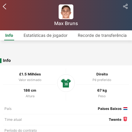
Max Bruns
Info
Estatísticas de jogador
Recorde de transferência
Info
£1.5 Milhões
Direito
Valor estimado
Pé preferido
38
186 cm
67 kg
Altura
Peso
País
Países Baixos
Time atual
Twente
Período do contrato