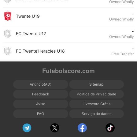
Owned Wholly
-
Twente U19
Owned Wholly
-
FC Twente U17
Owned Wholly
-
FC Twente'Heracles U18
Free Transfer
Futebolscore.com
Anúncio(AD)
Sitemap
Feedback
Política de Privacidade
Aviso
Livescore Grátis
FAQ
Serviço de dados