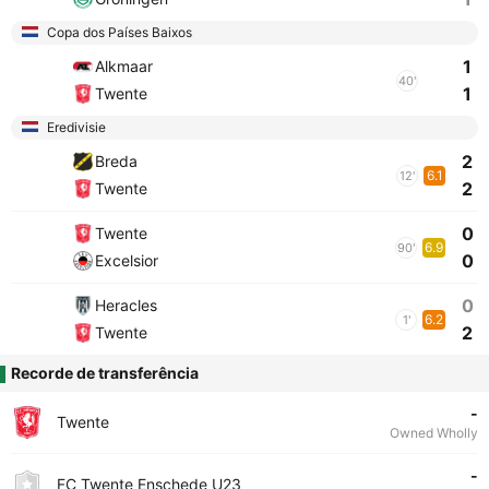
Copa dos Países Baixos
1
Alkmaar
40'
1
Twente
Eredivisie
2
Breda
6.1
12'
2
Twente
0
Twente
6.9
90'
0
Excelsior
0
Heracles
6.2
1'
2
Twente
Recorde de transferência
-
Twente
Owned Wholly
-
FC Twente Enschede U23