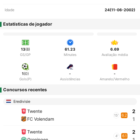
Idade
24(11-06-2002)
Estatísticas de jogador
13
(8)
61.23
6.69
GS/GP
Minutes
Avaliação média
1
(0)
-
-
Gols(P)
Assistências
Amarelo/Vermelho
Concursos recentes
Eredivisie
2
Twente
6.2
15'
1
FC Volendam
2
Twente
6.1
4'
1
Groningen