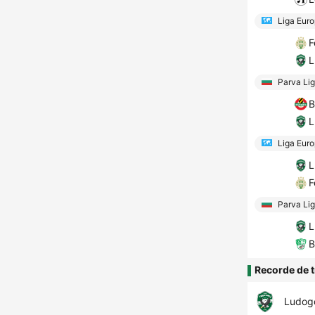
Liga Eur
F
L
Parva Li
B
L
Liga Eur
L
F
Parva Li
L
B
Recorde de t
Ludog