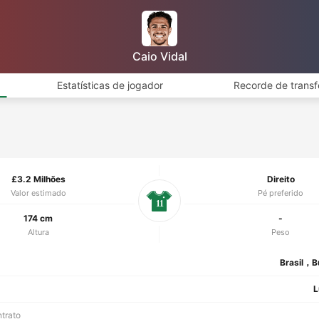
Caio Vidal
Estatísticas de jogador
Recorde de transf
£3.2 Milhões
Direito
Valor estimado
Pé preferido
11
174 cm
-
Altura
Peso
Brasil，B
L
ntrato