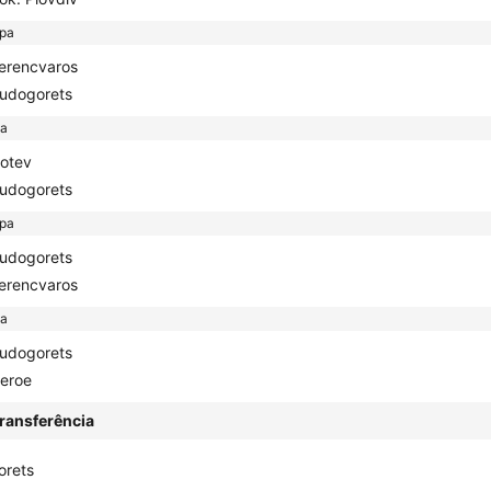
opa
erencvaros
udogorets
ga
otev
udogorets
opa
udogorets
erencvaros
ga
udogorets
eroe
ransferência
orets