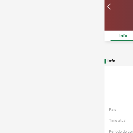
Info
Info
País
Time atual
Período do co