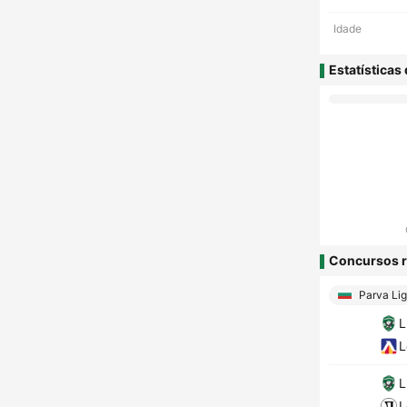
Idade
Estatísticas
Concursos r
Parva Li
L
L
L
L