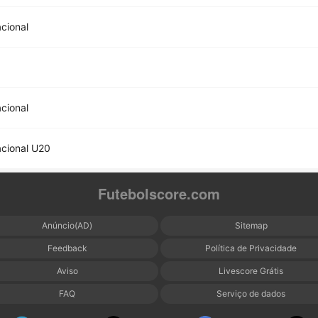
acional
acional
acional U20
Futebolscore.com
Anúncio(AD)
Sitemap
Feedback
Política de Privacidade
Aviso
Livescore Grátis
FAQ
Serviço de dados