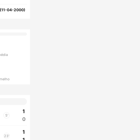
(11-04-2000)
média
rmelho
1
5'
0
1
23'
1