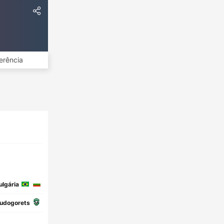
erência
ulgária
udogorets