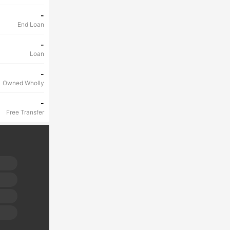
-
End Loan
-
Loan
-
Owned Wholly
-
Free Transfer