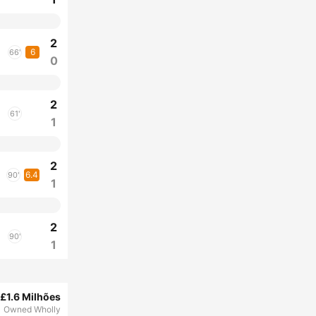
2
6
66'
0
2
61'
1
2
6.4
90'
1
2
90'
1
£1.6 Milhões
Owned Wholly