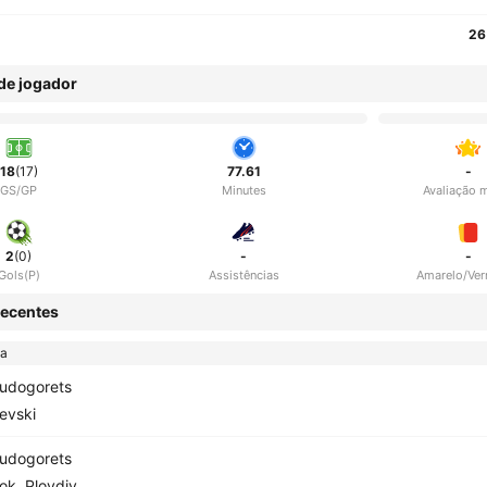
26
 de jogador
18
(17)
77.61
-
GS/GP
Minutes
Avaliação 
2
(0)
-
-
Gols(P)
Assistências
Amarelo/Ve
ecentes
ga
udogorets
evski
udogorets
ok. Plovdiv