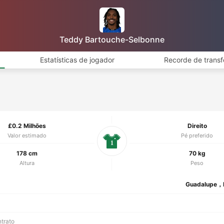
Teddy Bartouche-Selbonne
Estatísticas de jogador
Recorde de transf
£0.2 Milhões
Direito
Valor estimado
Pé preferido
1
178 cm
70 kg
Altura
Peso
Guadalupe，
ntrato