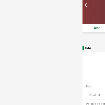
Info
Info
País
Time atual
Período do co