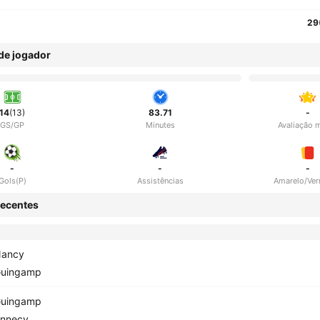
29
 de jogador
14
(13)
83.71
-
GS/GP
Minutes
Avaliação 
-
-
-
Gols(P)
Assistências
Amarelo/Ve
ecentes
ancy
uingamp
uingamp
nnecy