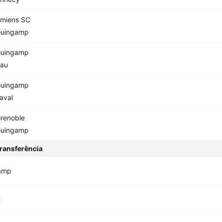
miens SC
uingamp
uingamp
au
uingamp
aval
renoble
uingamp
ransferência
amp
t