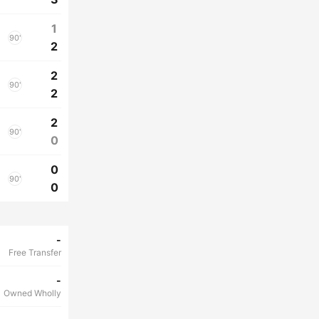
1
90'
2
2
90'
2
2
90'
0
0
90'
0
-
Free Transfer
-
Owned Wholly