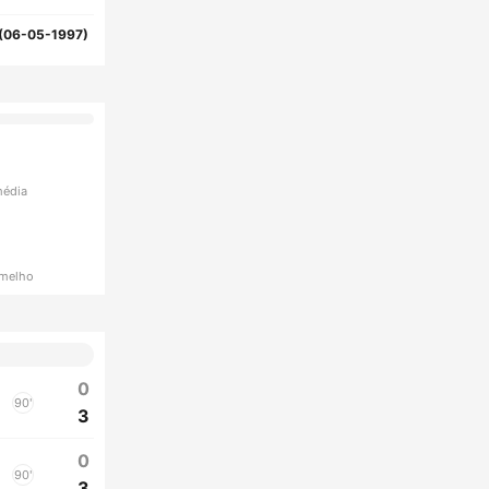
(06-05-1997)
média
rmelho
0
90'
3
0
90'
3