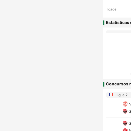
Idade
Estatísticas
Concursos r
Ligue 2
N
G
G
A