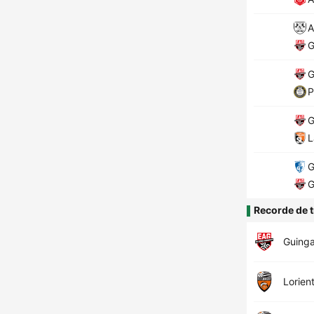
A
G
G
P
G
L
G
G
Recorde de t
Guing
Lorien