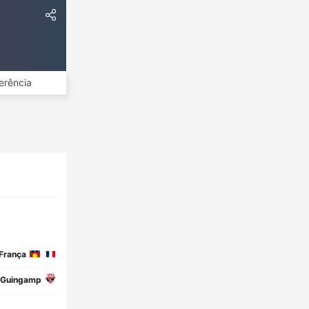
erência
França
Guingamp