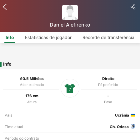
Daniel Alefirenko
Info
Estatísticas de jogador
Recorde de transferência
Info
£0.5 Milhões
Direito
Valor estimado
Pé preferido
7
176 cm
-
Altura
Peso
País
Ucrânia
Time atual
Ch. Odesa
Período do contrato