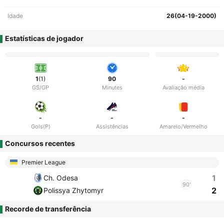
Idade
26(04-19-2000)
Estatísticas de jogador
1
(1)
90
-
GS/GP
Minutes
Avaliação média
-
-
-
Gols(P)
Assistências
Amarelo/Vermelho
Concursos recentes
Premier League
1
Ch. Odesa
90'
2
Polissya Zhytomyr
Recorde de transferência