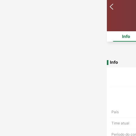
Info
Info
País
Time atual
Período do co