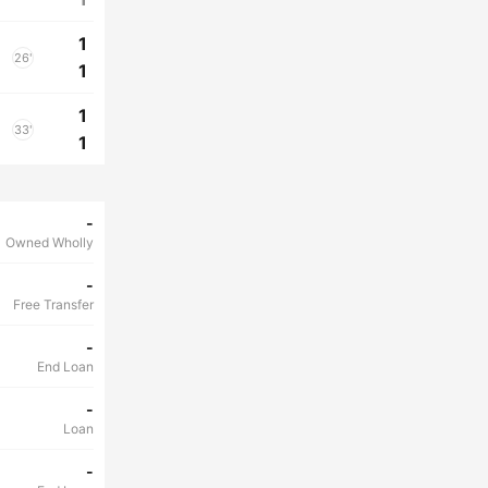
1
26'
1
1
33'
1
-
Owned Wholly
-
Free Transfer
-
End Loan
-
Loan
-