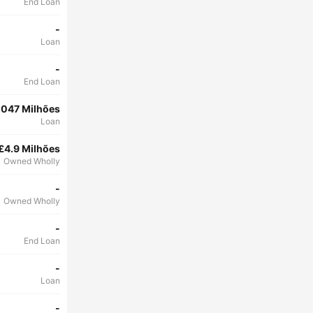
End Loan
-
Loan
-
End Loan
.047 Milhões
Loan
£4.9 Milhões
Owned Wholly
-
Owned Wholly
-
End Loan
-
Loan
-