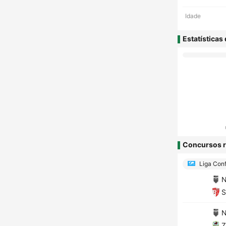
Idade
Estatísticas
Concursos r
Liga Conf
N
S
N
Z