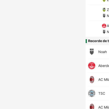
Z
N
A
N
Recorde de t
Noah
Aberd
AC Mil
TSC
AC Mil