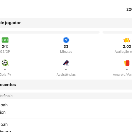
22
 de jogador
3
(1)
33
2.03
GS/GP
Minutes
Avaliação 
-
-
-
Gols(P)
Assistências
Amarelo/Ve
ecentes
erência
oah
ion
oah
imbru