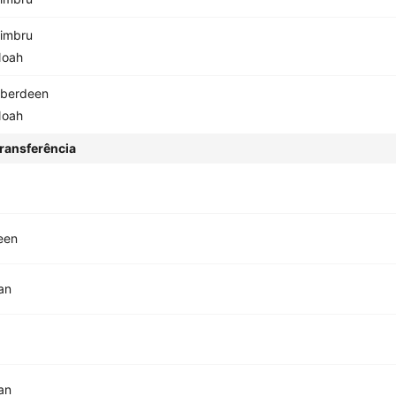
imbru
oah
berdeen
oah
ransferência
een
an
an