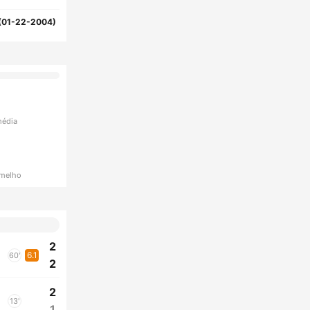
(01-22-2004)
média
rmelho
2
6.1
60'
2
2
13'
1