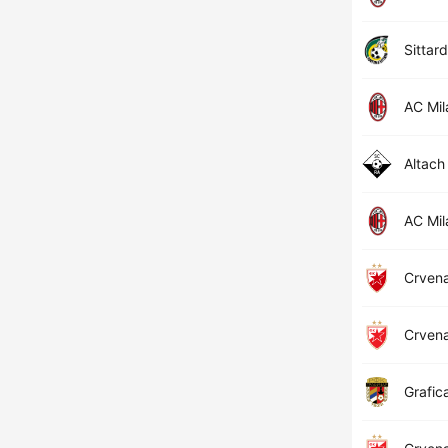
Sittard
AC Mil
Altach
AC Mil
Crven
Crven
Grafic