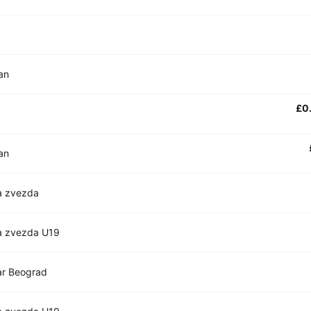
an
£0
an
a zvezda
a zvezda U19
ar Beograd