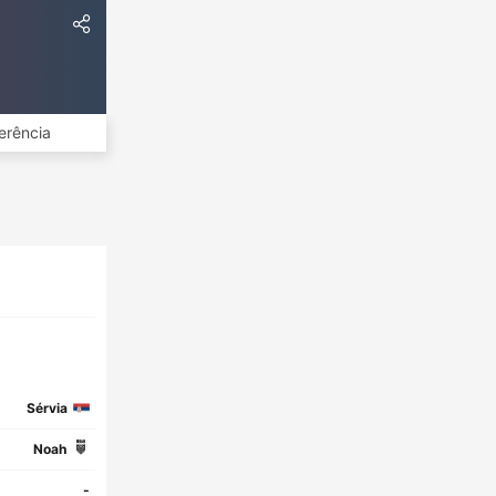
erência
Sérvia
Noah
-