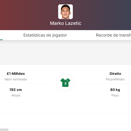
Marko Lazetic
Estatísticas de jogador
Recorde de transf
£1 Milhões
Direito
Valor estimado
Pé preferido
8
192 cm
80 kg
Altura
Peso
ntrato