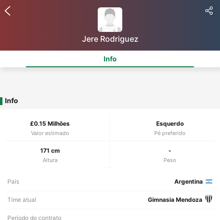
Jere Rodriguez
Info
Info
£0.15 Milhões
Esquerdo
Valor estimado
Pé preferido
171 cm
-
Altura
Peso
País
Argentina
Time atual
Gimnasia Mendoza
Período do contrato