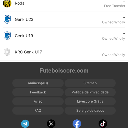
-
Roda
Free Transfer
-
Genk U23
Owned Wholly
-
Genk U19
Owned Wholly
-
KRC Genk U17
Owned Wholly
Futebolscore.com
Anúncio(AD)
Sitemap
Feedback
Política de Privacidade
Aviso
Livescore Grátis
FAQ
Serviço de dados