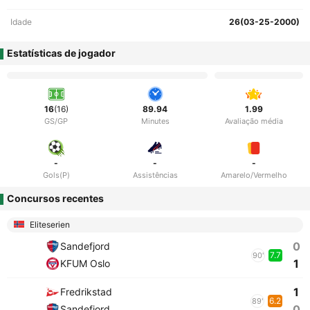
Idade
26(03-25-2000)
Estatísticas de jogador
16
(16)
89.94
1.99
GS/GP
Minutes
Avaliação média
-
-
-
Gols(P)
Assistências
Amarelo/Vermelho
Concursos recentes
Eliteserien
0
Sandefjord
7.7
90'
1
KFUM Oslo
1
Fredrikstad
6.2
89'
0
Sandefjord