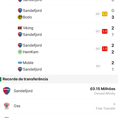
0
Sandefjord
6.5
90'
3
Bodo
2
Viking
5.6
90'
1
Sandefjord
2
Sandefjord
5.9
90'
2
HamKam
2
Molde
90'
1
Sandefjord
Recorde de transferência
£0.15 Milhões
Sandefjord
Owned Wholly
-
Oss
Free Transfer