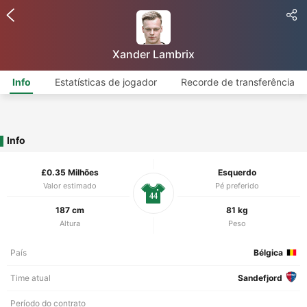
Xander Lambrix
Info
Estatísticas de jogador
Recorde de transferência
Info
£0.35 Milhões
Esquerdo
Valor estimado
Pé preferido
44
187 cm
81 kg
Altura
Peso
País
Bélgica
Time atual
Sandefjord
Período do contrato