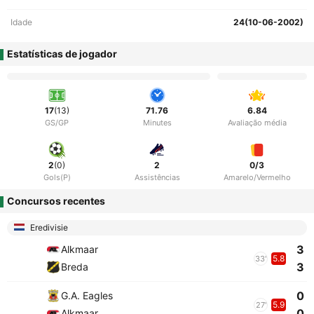
Idade
24(10-06-2002)
Estatísticas de jogador
17
(13)
71.76
6.84
GS/GP
Minutes
Avaliação média
2
(0)
2
0/3
Gols(P)
Assistências
Amarelo/Vermelho
Concursos recentes
Eredivisie
3
Alkmaar
5.8
33'
3
Breda
0
G.A. Eagles
5.9
27'
0
Alkmaar