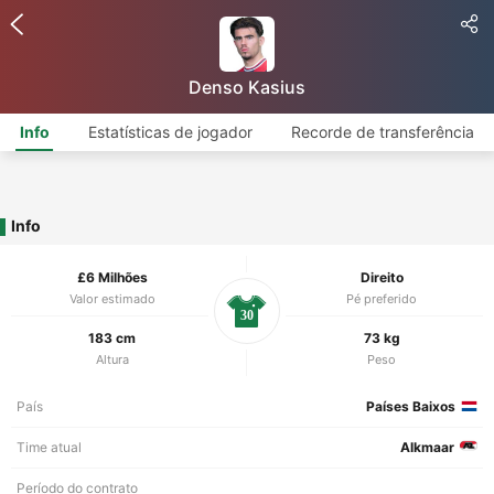
Denso Kasius
Info
Estatísticas de jogador
Recorde de transferência
Info
£6 Milhões
Direito
Valor estimado
Pé preferido
30
183 cm
73 kg
Altura
Peso
País
Países Baixos
Time atual
Alkmaar
Período do contrato