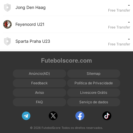
-
Jong Den Haag
Free Transfer
-
Feyenoord U21
Free Transfer
-
Sparta Praha U23
Free Transfer
Futebolscore.com
Anúncio(AD)
Sitemap
Feedback
Política de Privacidade
Aviso
Livescore Grátis
FAQ
Serviço de dados
© 2026 FutebolScore Todos os direitos reservados.