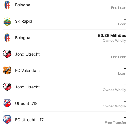
-
Bologna
End Loan
-
SK Rapid
Loan
£3.28 Milhões
Bologna
Owned Wholly
-
Jong Utrecht
End Loan
-
FC Volendam
Loan
-
Jong Utrecht
Owned Wholly
-
Utrecht U19
Owned Wholly
-
FC Utrecht U17
Free Transfer