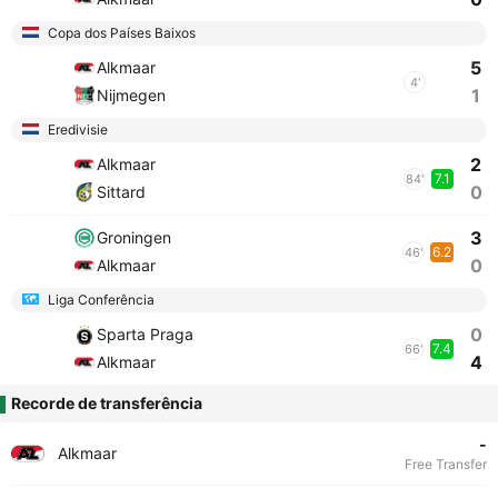
Copa dos Países Baixos
5
Alkmaar
4'
1
Nijmegen
Eredivisie
2
Alkmaar
7.1
84'
0
Sittard
3
Groningen
6.2
46'
0
Alkmaar
Liga Conferência
0
Sparta Praga
7.4
66'
4
Alkmaar
Recorde de transferência
-
Alkmaar
Free Transfer