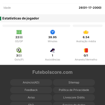
Idade
26(01-17-2000)
Estatísticas de jogador
22
(8)
39.95
6.54
GS/GP
Minutes
Avaliação média
3
(0)
1
0/1
Gols(P)
Assistências
Amarelo/Vermelho
Futebolscore.com
Anúncio(AD)
Sitemap
Feedback
Política de Privacidade
Aviso
Livescore Grátis
FAQ
Serviço de dados