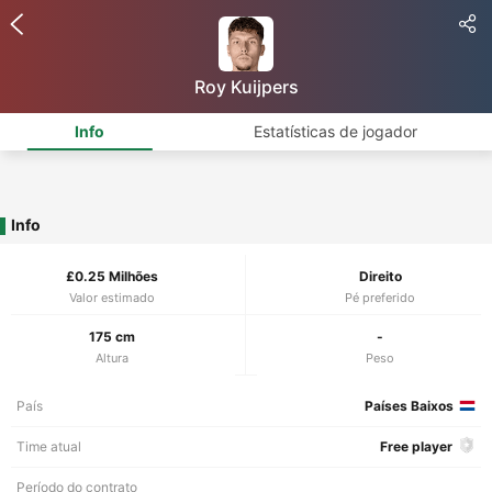
Roy Kuijpers
Info
Estatísticas de jogador
Info
£0.25 Milhões
Direito
Valor estimado
Pé preferido
175 cm
-
Altura
Peso
País
Países Baixos
Time atual
Free player
Período do contrato