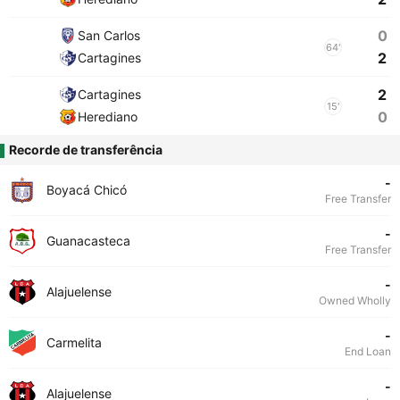
0
San Carlos
64'
2
Cartagines
2
Cartagines
15'
0
Herediano
Recorde de transferência
-
Boyacá Chicó
Free Transfer
-
Guanacasteca
Free Transfer
-
Alajuelense
Owned Wholly
-
Carmelita
End Loan
-
Alajuelense