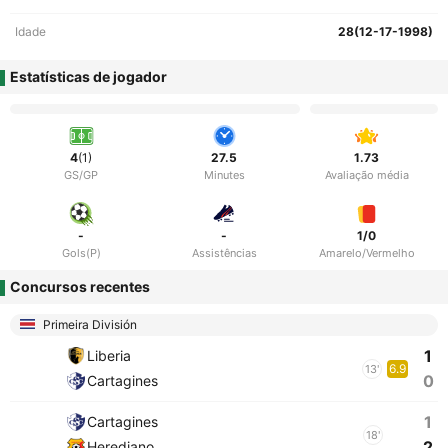
Idade
28(12-17-1998)
Estatísticas de jogador
4
(1)
27.5
1.73
GS/GP
Minutes
Avaliação média
-
-
1/0
Gols(P)
Assistências
Amarelo/Vermelho
Concursos recentes
Primeira División
1
Liberia
6.9
13'
0
Cartagines
1
Cartagines
18'
2
Herediano