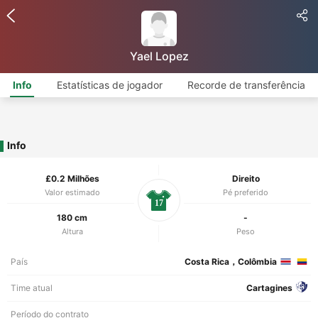
Yael Lopez
Info
Estatísticas de jogador
Recorde de transferência
Info
£0.2 Milhões
Direito
Valor estimado
Pé preferido
17
180 cm
-
Altura
Peso
País
Costa Rica，Colômbia
Time atual
Cartagines
Período do contrato