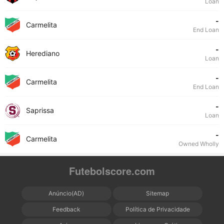
Loan
-
Carmelita
End Loan
-
Herediano
Loan
-
Carmelita
End Loan
-
Saprissa
Loan
-
Carmelita
Owned Wholly
Futebolscore.com
Anúncio(AD)
Sitemap
Feedback
Política de Privacidade