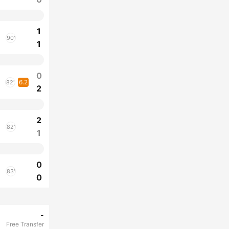
1
90'
1
0
6.2
82'
2
2
82'
1
0
83'
0
-
Free Transfer