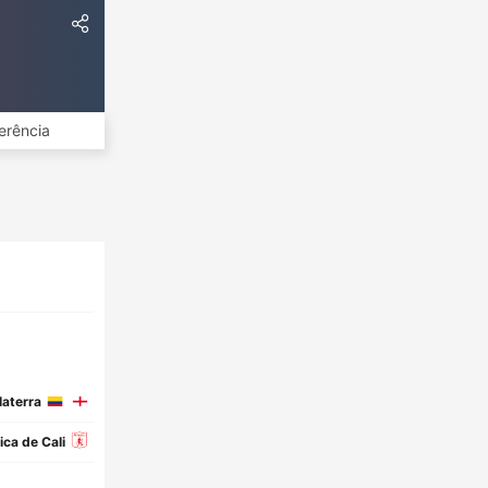
erência
aterra
ca de Cali