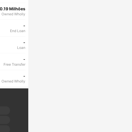
0.19 Milhões
Owned Wholly
-
End Loan
-
Loan
-
Free Transfer
-
Owned Wholly