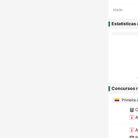
Idade
Estatísticas
Concursos r
Primeira 
O
A
A
B