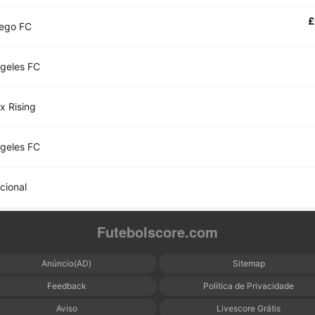
£
iego FC
geles FC
x Rising
geles FC
acional
Futebolscore.com
Anúncio(AD)
Sitemap
Feedback
Política de Privacidade
Aviso
Livescore Grátis