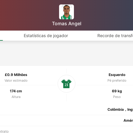
Tomas Angel
Estatísticas de jogador
Recorde de transf
£0.9 Milhões
Esquerdo
Valor estimado
Pé preferido
21
174 cm
69 kg
Altura
Peso
Colômbia，Ingl
Améri
ntrato