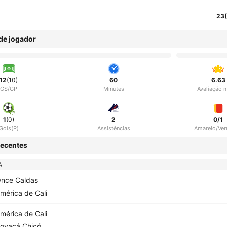
23
 de jogador
12
(10)
60
6.63
GS/GP
Minutes
Avaliação 
1
(0)
2
0/1
Gols(P)
Assistências
Amarelo/Ve
ecentes
A
nce Caldas
mérica de Cali
mérica de Cali
oyacá Chicó