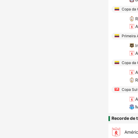
Copa da 
R
A
Primeira 
I
A
Copa da 
A
R
Copa Sul
A
M
Recorde de t
Améric