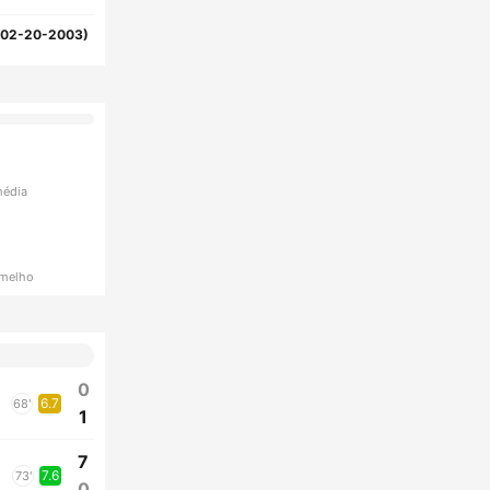
(02-20-2003)
média
rmelho
0
6.7
68'
1
7
7.6
73'
0