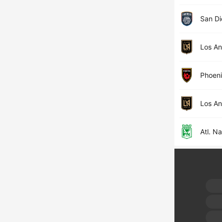
San D
Los An
Phoeni
Los An
Atl. N