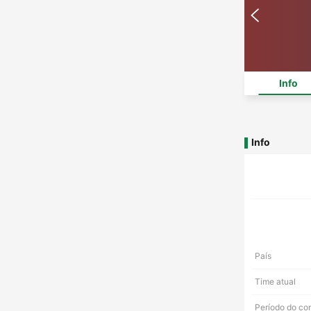
Info
Info
País
Time atual
Período do co