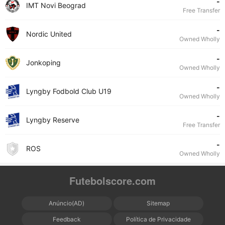
-
IMT Novi Beograd
Free Transfer
-
Nordic United
Owned Wholly
-
Jonkoping
Owned Wholly
-
Lyngby Fodbold Club U19
Owned Wholly
-
Lyngby Reserve
Free Transfer
-
ROS
Owned Wholly
Futebolscore.com
Anúncio(AD)
Sitemap
Feedback
Política de Privacidade