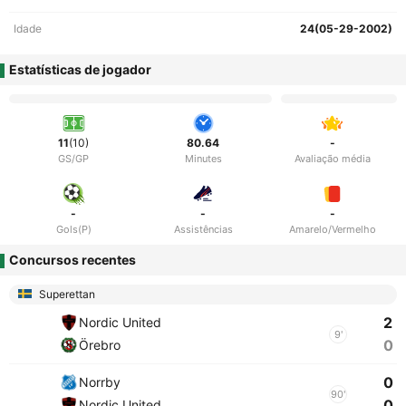
Idade
24(05-29-2002)
Estatísticas de jogador
11
(10)
80.64
-
GS/GP
Minutes
Avaliação média
-
-
-
Gols(P)
Assistências
Amarelo/Vermelho
Concursos recentes
Superettan
2
Nordic United
9'
0
Örebro
0
Norrby
90'
0
Nordic United