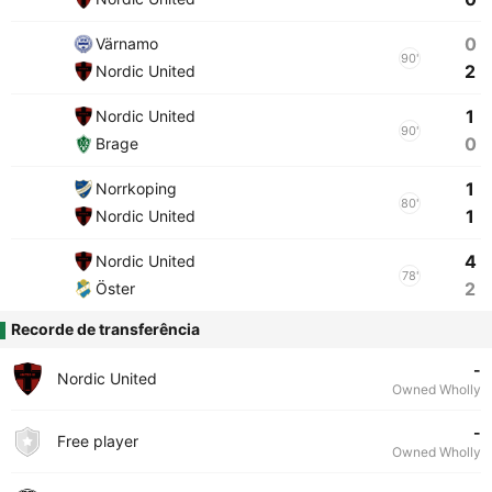
0
Värnamo
90'
2
Nordic United
1
Nordic United
90'
0
Brage
1
Norrkoping
80'
1
Nordic United
4
Nordic United
78'
2
Öster
Recorde de transferência
-
Nordic United
Owned Wholly
-
Free player
Owned Wholly