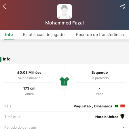
Mohammed Fazal
Info
Estatísticas de jogador
Recorde de transferência
Info
£0.08 Milhões
Esquerdo
Valor estimado
Pé preferido
3
173 cm
-
Altura
Peso
País
Paquistão，Dinamarca
Time atual
Nordic United
Período do contrato
-