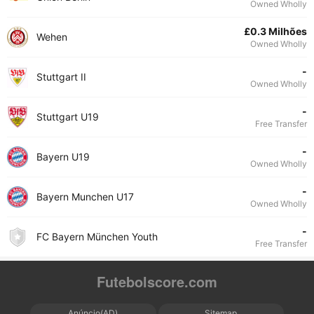
Owned Wholly
£0.3 Milhões
Wehen
Owned Wholly
-
Stuttgart II
Owned Wholly
-
Stuttgart U19
Free Transfer
-
Bayern U19
Owned Wholly
-
Bayern Munchen U17
Owned Wholly
-
FC Bayern München Youth
Free Transfer
Futebolscore.com
Anúncio(AD)
Sitemap