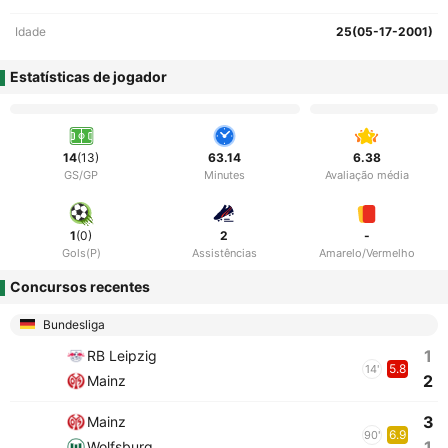
Idade
25(05-17-2001)
Estatísticas de jogador
14
(13)
63.14
6.38
GS/GP
Minutes
Avaliação média
1
(0)
2
-
Gols(P)
Assistências
Amarelo/Vermelho
Concursos recentes
Bundesliga
1
RB Leipzig
5.8
14'
2
Mainz
3
Mainz
6.9
90'
1
Wolfsburg