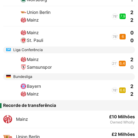
2
Union Berlin
7.9
78'
2
Mainz
0
Mainz
6
78'
0
St. Pauli
Liga Conferência
2
Mainz
6.4
21'
0
Samsunspor
Bundesliga
2
Bayern
6.6
78'
2
Mainz
Recorde de transferência
£10 Milhões
Mainz
Owned Wholly
£2 Milhões
Union Berlin