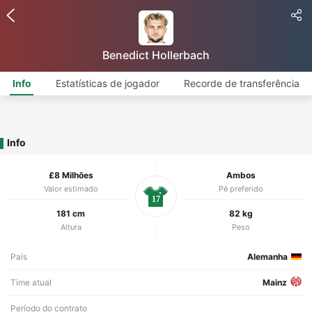
Benedict Hollerbach
Info
Estatísticas de jogador
Recorde de transferência
Info
£8 Milhões
Ambos
Valor estimado
Pé preferido
17
181 cm
82 kg
Altura
Peso
País
Alemanha
Time atual
Mainz
Período do contrato