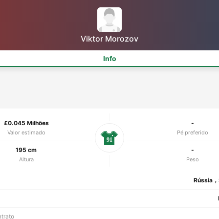
Viktor Morozov
Info
£0.045 Milhões
-
Valor estimado
Pé preferido
91
195 cm
-
Altura
Peso
Rússia，
ntrato