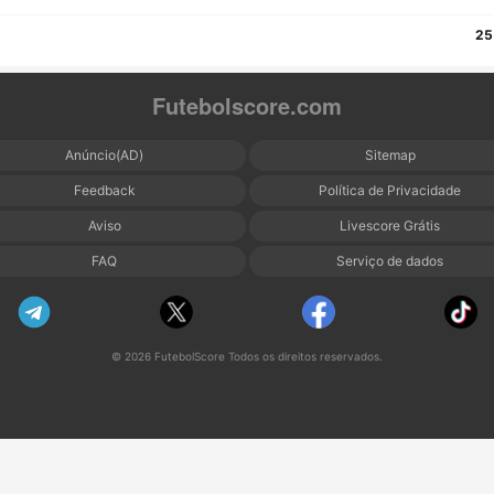
25
Futebolscore.com
Anúncio(AD)
Sitemap
Feedback
Política de Privacidade
Aviso
Livescore Grátis
FAQ
Serviço de dados
© 2026 FutebolScore Todos os direitos reservados.