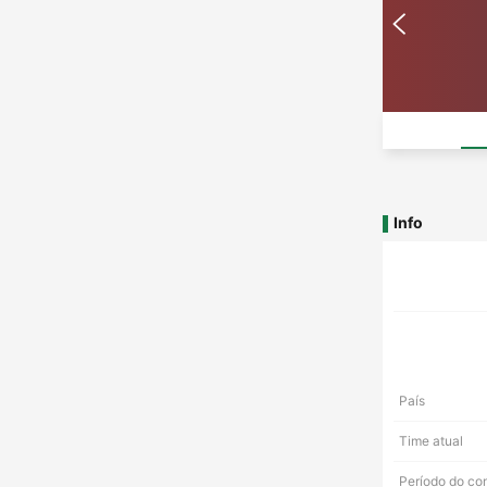
Info
País
Time atual
Período do co