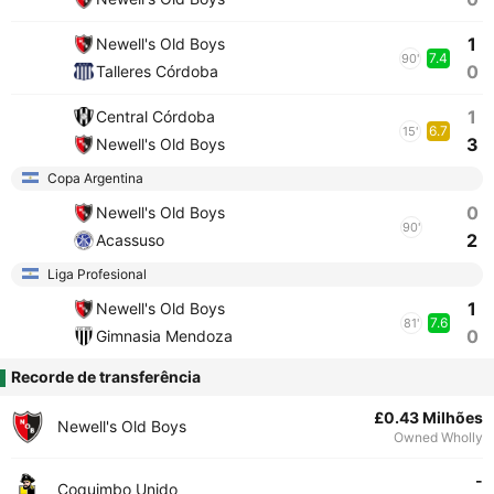
1
Newell's Old Boys
7.4
90'
0
Talleres Córdoba
1
Central Córdoba
6.7
15'
3
Newell's Old Boys
Copa Argentina
0
Newell's Old Boys
90'
2
Acassuso
Liga Profesional
1
Newell's Old Boys
7.6
81'
0
Gimnasia Mendoza
Recorde de transferência
£0.43 Milhões
Newell's Old Boys
Owned Wholly
-
Coquimbo Unido