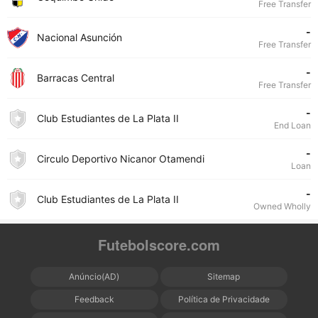
Free Transfer
-
Nacional Asunción
Free Transfer
-
Barracas Central
Free Transfer
-
Club Estudiantes de La Plata II
End Loan
-
Circulo Deportivo Nicanor Otamendi
Loan
-
Club Estudiantes de La Plata II
Owned Wholly
Futebolscore.com
Anúncio(AD)
Sitemap
Feedback
Política de Privacidade