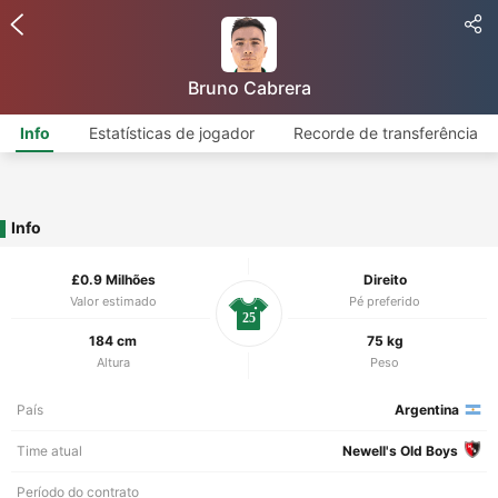
Bruno Cabrera
Info
Estatísticas de jogador
Recorde de transferência
Info
£0.9 Milhões
Direito
Valor estimado
Pé preferido
25
184 cm
75 kg
Altura
Peso
País
Argentina
Time atual
Newell's Old Boys
Período do contrato