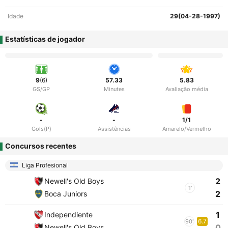
Idade
29(04-28-1997)
Estatísticas de jogador
9
(6)
57.33
5.83
GS/GP
Minutes
Avaliação média
-
-
1/1
Gols(P)
Assistências
Amarelo/Vermelho
Concursos recentes
Liga Profesional
2
Newell's Old Boys
1'
2
Boca Juniors
1
Independiente
6.7
90'
0
Newell's Old Boys