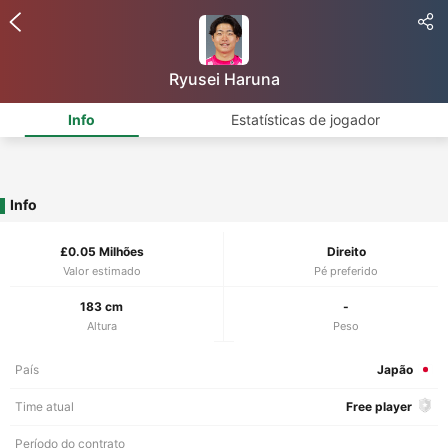
Ryusei Haruna
Info
Estatísticas de jogador
Info
£0.05 Milhões
Direito
Valor estimado
Pé preferido
183 cm
-
Altura
Peso
País
Japão
Time atual
Free player
Período do contrato