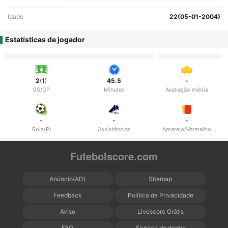
Idade
22(05-01-2004)
Estatísticas de jogador
2
(1)
45.5
-
GS/GP
Minutes
Avaliação média
-
-
-
Gols(P)
Assistências
Amarelo/Vermelho
Futebolscore.com
Anúncio(AD)
Sitemap
Feedback
Política de Privacidade
Aviso
Livescore Grátis
FAQ
Serviço de dados