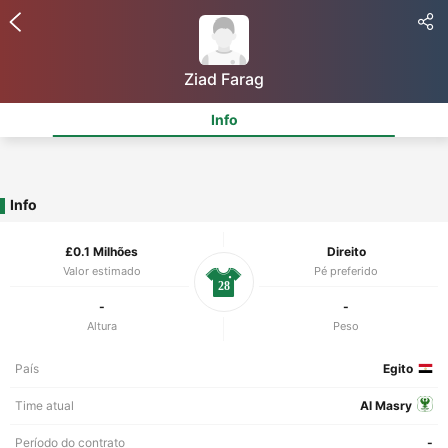
Ziad Farag
Info
Info
£0.1 Milhões
Direito
Valor estimado
Pé preferido
28
-
-
Altura
Peso
País
Egito
Time atual
Al Masry
Período do contrato
-