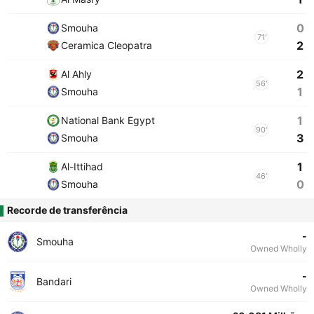
0
Smouha
71'
2
Ceramica Cleopatra
2
Al Ahly
56'
1
Smouha
1
National Bank Egypt
90'
3
Smouha
1
Al-Ittihad
46'
0
Smouha
Recorde de transferência
-
Smouha
Owned Wholly
-
Bandari
Owned Wholly