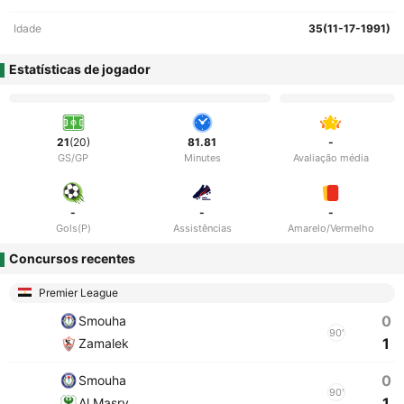
Idade
35(11-17-1991)
Estatísticas de jogador
21
(20)
81.81
-
GS/GP
Minutes
Avaliação média
-
-
-
Gols(P)
Assistências
Amarelo/Vermelho
Concursos recentes
Premier League
0
Smouha
90'
1
Zamalek
0
Smouha
90'
1
Al Masry