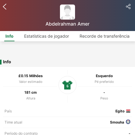
Abdelrahman Amer
Info
Estatísticas de jogador
Recorde de transferência
Info
£0.15 Milhões
Esquerdo
Valor estimado
Pé preferido
6
181 cm
-
Altura
Peso
País
Egito
Time atual
Smouha
Período do contrato
-