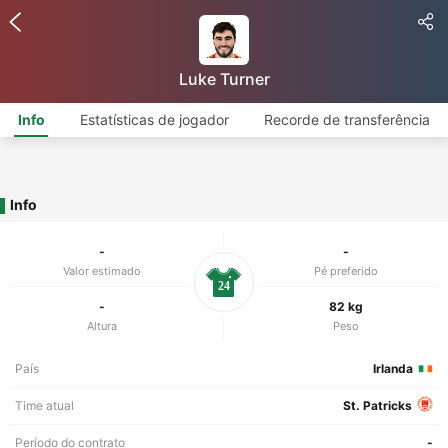
Luke Turner
Info
Estatísticas de jogador
Recorde de transferência
Info
-
-
Valor estimado
Pé preferido
24
-
82 kg
Altura
Peso
País
Irlanda
Time atual
St. Patricks
Período do contrato
-