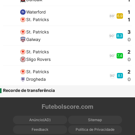
1
Waterford
6.9
69'
1
St. Patricks
3
St. Patricks
8.3
90'
0
Galway
2
St. Patricks
7.4
90'
0
Sligo Rovers
2
St. Patricks
8.1
90'
0
Drogheda
Recorde de transferência
Futebolscore.com
Anúncio(AD)
Sitemap
Feedback
Política de Privacidade