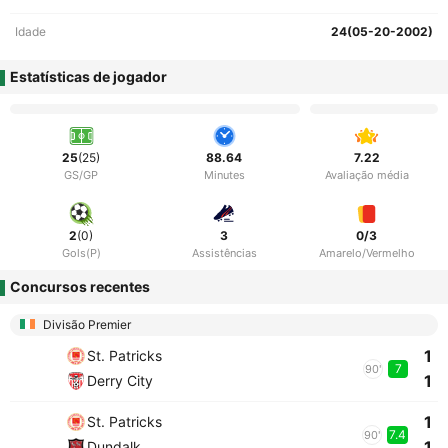
Idade
24(05-20-2002)
Estatísticas de jogador
25
(25)
88.64
7.22
GS/GP
Minutes
Avaliação média
2
(0)
3
0/3
Gols(P)
Assistências
Amarelo/Vermelho
Concursos recentes
Divisão Premier
1
St. Patricks
7
90'
1
Derry City
1
St. Patricks
7.4
90'
1
Dundalk