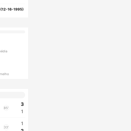
1(12-16-1995)
média
rmelho
3
85'
1
1
33'
2