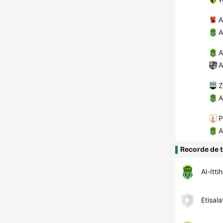
A
A
A
A
Z
A
P
A
Recorde de t
Al-Itti
Etisala