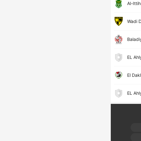
Al-Itti
Wadi 
Baladi
EL Ahl
El Dak
EL Ahl