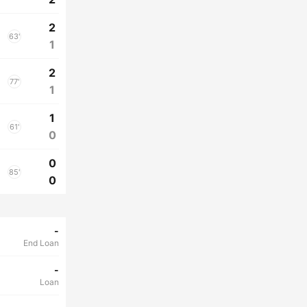
2
63'
1
2
77'
1
1
61'
0
0
85'
0
-
End Loan
-
Loan