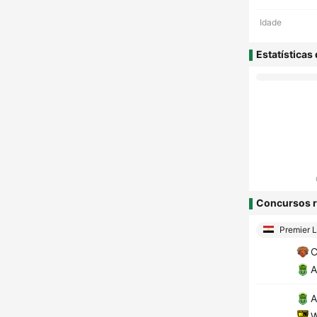
Idade
Estatísticas
Concursos r
Premier 
C
A
A
W