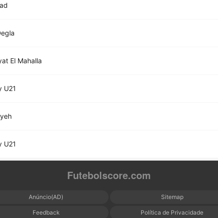
had
Degla
yat El Mahalla
y U21
lyeh
y U21
Futebolscore.com
Anúncio(AD)
Sitemap
Feedback
Política de Privacidade