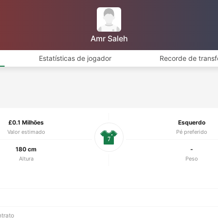
Amr Saleh
Estatísticas de jogador
Recorde de transf
£0.1 Milhões
Esquerdo
Valor estimado
Pé preferido
7
180 cm
-
Altura
Peso
ntrato