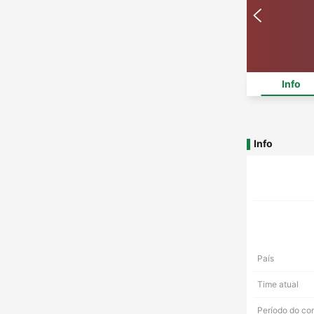
Info
Info
País
Time atual
Período do co