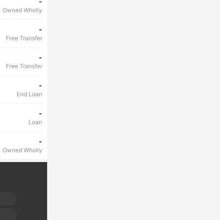
-
Owned Wholly
-
Free Transfer
-
Free Transfer
-
End Loan
-
Loan
-
Owned Wholly