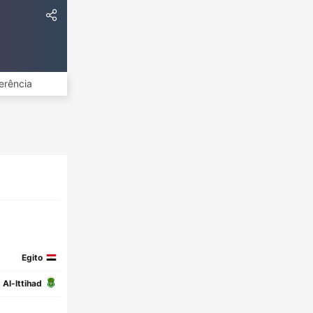
erência
Egito
Al-Ittihad