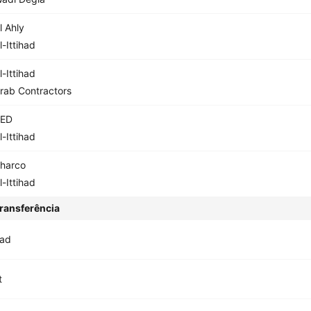
l Ahly
l-Ittihad
l-Ittihad
rab Contractors
ED
l-Ittihad
harco
l-Ittihad
ransferência
had
t