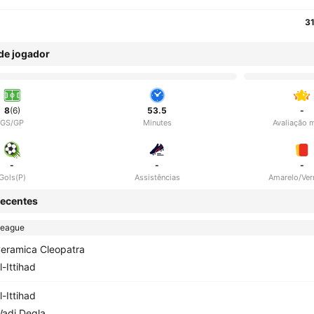
3
 de jogador
8
(6)
53.5
-
GS/GP
Minutes
Avaliação 
-
-
-
Gols(P)
Assistências
Amarelo/Ve
ecentes
League
eramica Cleopatra
l-Ittihad
l-Ittihad
adi Degla