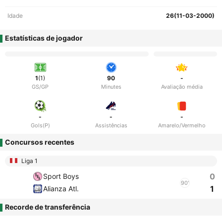
Idade
26(11-03-2000)
Estatísticas de jogador
1
(1)
90
-
GS/GP
Minutes
Avaliação média
-
-
-
Gols(P)
Assistências
Amarelo/Vermelho
Concursos recentes
Liga 1
0
Sport Boys
90'
1
Alianza Atl.
Recorde de transferência