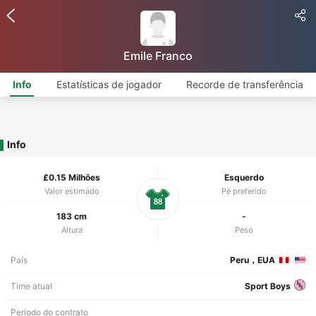
Emile Franco
Info
Estatísticas de jogador
Recorde de transferência
Info
£0.15 Milhões
Esquerdo
Valor estimado
Pé preferido
88
183 cm
-
Altura
Peso
País
Peru，EUA
Time atual
Sport Boys
Período do contrato