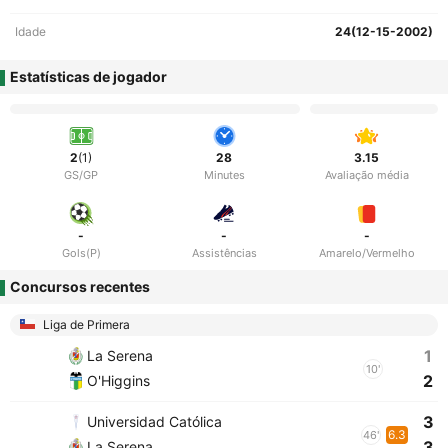
Idade
24(12-15-2002)
Estatísticas de jogador
2
(1)
28
3.15
GS/GP
Minutes
Avaliação média
-
-
-
Gols(P)
Assistências
Amarelo/Vermelho
Concursos recentes
Liga de Primera
1
La Serena
10'
2
O'Higgins
3
Universidad Católica
6.3
46'
3
La Serena