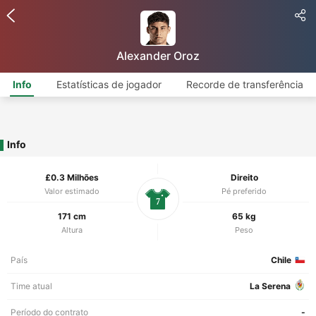
Alexander Oroz
Info
Estatísticas de jogador
Recorde de transferência
Info
£0.3 Milhões
Direito
Valor estimado
Pé preferido
7
171 cm
65 kg
Altura
Peso
País
Chile
Time atual
La Serena
Período do contrato
-