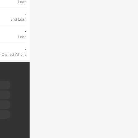
Loan
-
End Loan
-
Loan
-
Owned Wholly