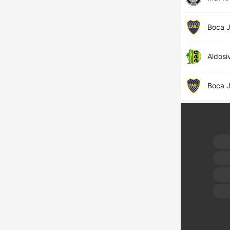
Boca J
Aldosiv
Boca J