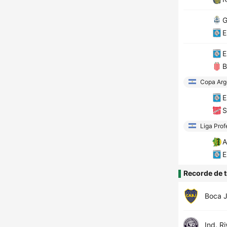
G
E
E
B
Copa Arg
E
S
Liga Prof
A
E
Recorde de t
Boca J
Ind. R