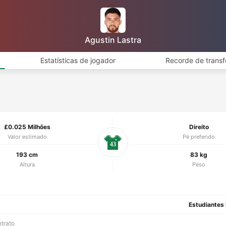
Agustin Lastra
Estatísticas de jogador
Recorde de transf
£0.025 Milhões
Direito
Valor estimado
Pé preferido
43
193 cm
83 kg
Altura
Peso
Estudiantes 
ntrato