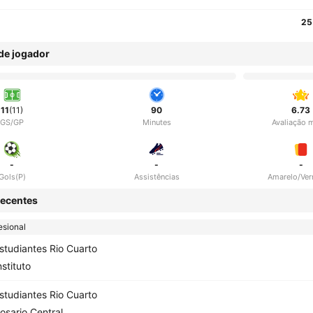
25
 de jogador
11
(11)
90
6.73
GS/GP
Minutes
Avaliação 
-
-
-
Gols(P)
Assistências
Amarelo/Ve
ecentes
esional
studiantes Rio Cuarto
nstituto
studiantes Rio Cuarto
osario Central