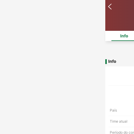
Info
Info
País
Time atual
Período do co