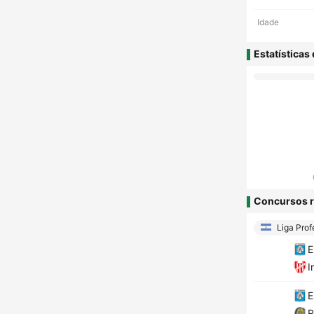
Idade
Estatísticas
Concursos r
Liga Prof
E
I
E
R