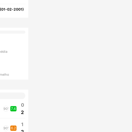
(01-02-2001)
média
rmelho
0
7.4
90'
2
1
6.2
90'
2