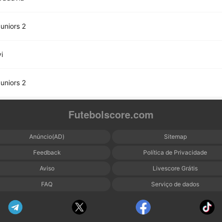
uniors 2
i
uniors 2
Futebolscore.com
Anúncio(AD)
Sitemap
Feedback
Política de Privacidade
Aviso
Livescore Grátis
FAQ
Serviço de dados