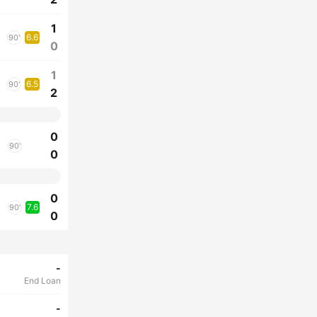
1
6.6
90'
0
1
6.5
90'
2
0
90'
0
0
7.6
90'
0
-
End Loan
-