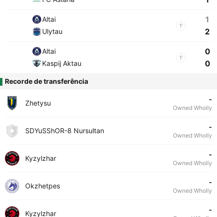
1
Altai
1'
2
Ulytau
0
Altai
1'
0
Kaspij Aktau
Recorde de transferência
-
Zhetysu
Owned Wholly
-
SDYuSShOR-8 Nursultan
Owned Wholly
-
Kyzylzhar
Owned Wholly
-
Okzhetpes
Owned Wholly
-
Kyzylzhar