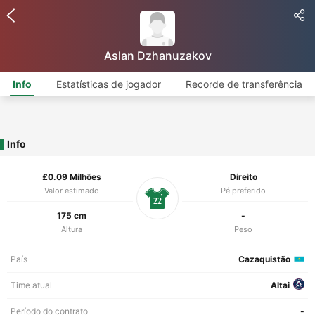
Aslan Dzhanuzakov
Info
Estatísticas de jogador
Recorde de transferência
Info
£0.09 Milhões
Direito
Valor estimado
Pé preferido
22
175 cm
-
Altura
Peso
País
Cazaquistão
Time atual
Altai
Período do contrato
-