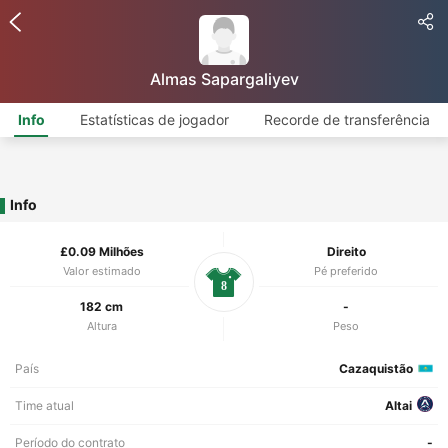
Almas Sapargaliyev
Info
Estatísticas de jogador
Recorde de transferência
Info
£0.09 Milhões
Direito
Valor estimado
Pé preferido
8
182 cm
-
Altura
Peso
País
Cazaquistão
Time atual
Altai
Período do contrato
-