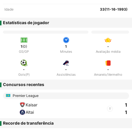
Idade
33(11-16-1993)
Estatísticas de jogador
1
(0)
1
-
GS/GP
Minutes
Avaliação média
-
-
-
Gols(P)
Assistências
Amarelo/Vermelho
Concursos recentes
Premier League
1
Kaisar
1'
1
Altai
Recorde de transferência