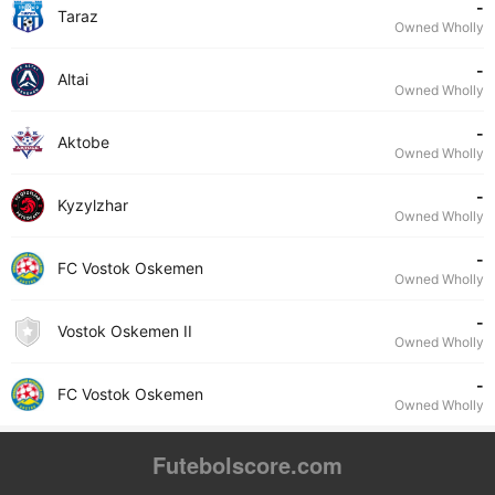
-
Taraz
Owned Wholly
-
Altai
Owned Wholly
-
Aktobe
Owned Wholly
-
Kyzylzhar
Owned Wholly
-
FC Vostok Oskemen
Owned Wholly
-
Vostok Oskemen II
Owned Wholly
-
FC Vostok Oskemen
Owned Wholly
Futebolscore.com