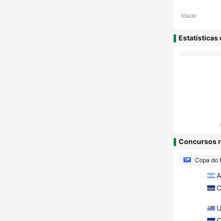
Idade
Estatísticas
Concursos r
Copa do
A
C
U
C