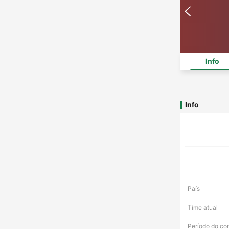
Info
Info
País
Time atual
Período do co