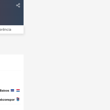
erência
Baixos
abzonspor