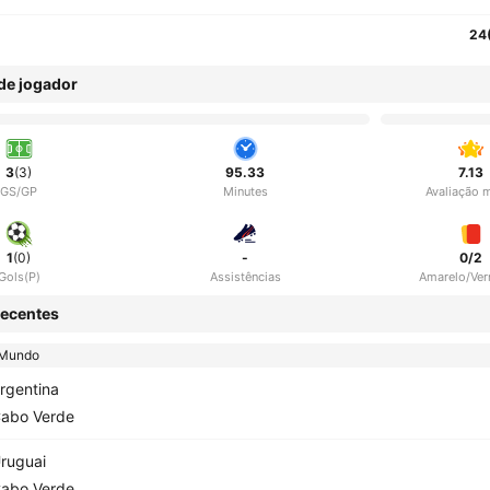
24
 de jogador
3
(3)
95.33
7.13
GS/GP
Minutes
Avaliação 
1
(0)
-
0/2
Gols(P)
Assistências
Amarelo/Ve
ecentes
 Mundo
rgentina
abo Verde
ruguai
abo Verde