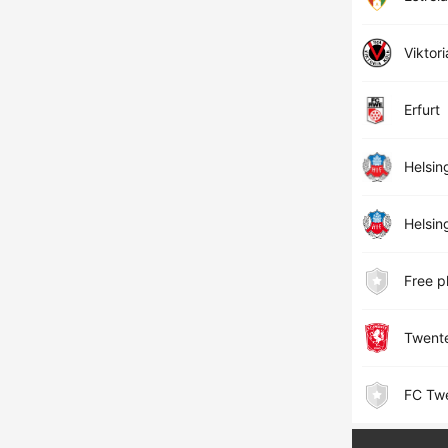
Viktori
Erfurt
Helsin
Helsin
Free p
Twent
FC Tw