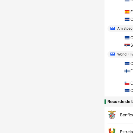
E
C
Amistosos
C
S
World FIF
C
F
C
C
Recorde de t
Benfic
Estrel