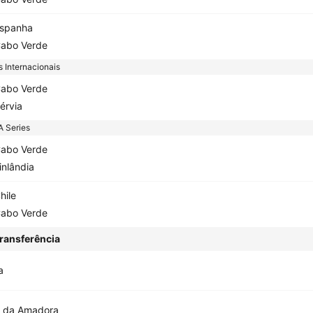
spanha
abo Verde
 Internacionais
abo Verde
érvia
A Series
abo Verde
inlândia
hile
abo Verde
ransferência
a
a da Amadora