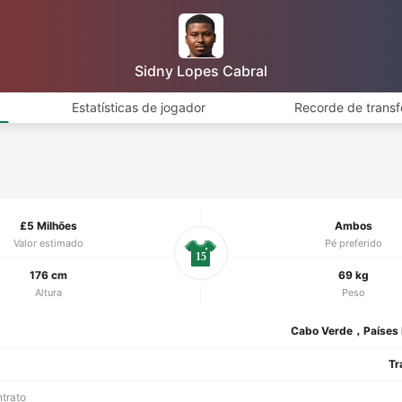
Sidny Lopes Cabral
Estatísticas de jogador
Recorde de transf
£5 Milhões
Ambos
Valor estimado
Pé preferido
15
176 cm
69 kg
Altura
Peso
Cabo Verde，Países 
Tr
ntrato