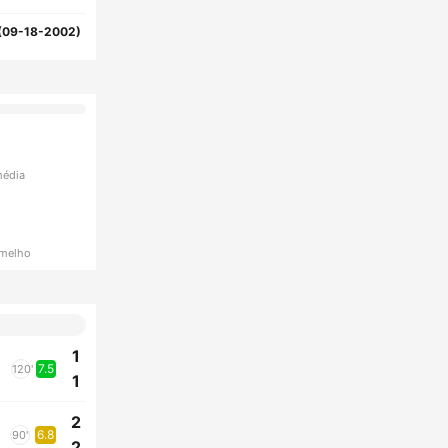
(09-18-2002)
média
rmelho
1
7.5
120'
1
2
6.8
90'
2