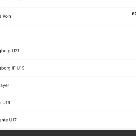
£
a Koln
gborg U21
gborg IF U19
layer
e U19
ente U17