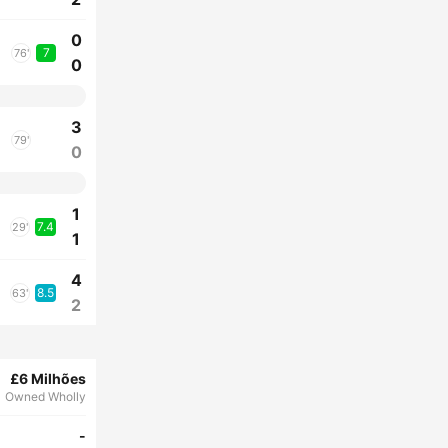
0
7
76'
0
3
79'
0
1
7.4
29'
1
4
8.5
63'
2
£6 Milhões
Owned Wholly
-