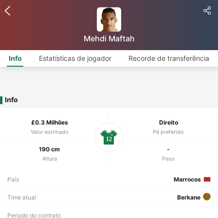
Mehdi Maftah
Info
Estatísticas de jogador
Recorde de transferência
Info
£0.3 Milhões
Direito
Valor estimado
Pé preferido
12
190 cm
-
Altura
Peso
País
Marrocos
Time atual
Berkane
Período do contrato