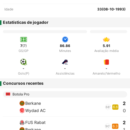
Idade
33(08-10-1993)
Estatísticas de jogador
7
(7)
86.86
5.91
GS/GP
Minutes
Avaliação média
-
-
-
Gols(P)
Assistências
Amarelo/Vermelho
Concursos recentes
Botola Pro
2
Berkane
6.6
68'
0
Wydad AC
2
FUS Rabat
6.3
90'
1
Berkane