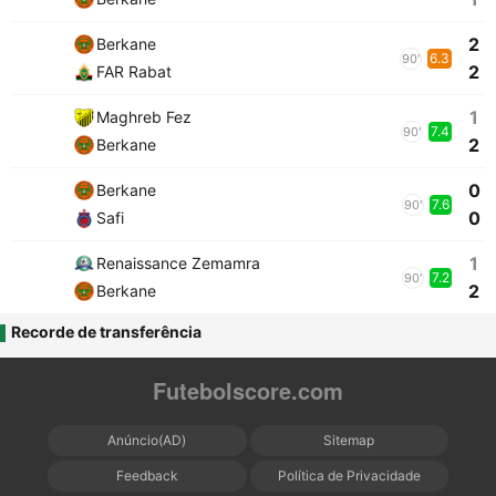
2
Berkane
6.3
90'
2
FAR Rabat
1
Maghreb Fez
7.4
90'
2
Berkane
0
Berkane
7.6
90'
0
Safi
1
Renaissance Zemamra
7.2
90'
2
Berkane
Recorde de transferência
Futebolscore.com
Anúncio(AD)
Sitemap
Feedback
Política de Privacidade