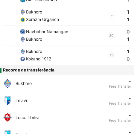
1
Bukhoro
7'
1
Xorazm Urganch
0
Navbahor Namangan
20'
1
Bukhoro
1
Bukhoro
11'
0
Kokand 1912
Recorde de transferência
-
Bukhoro
Free Transfer
-
Telavi
Free Transfer
-
Loco. Tbilisi
Free Transfer
-