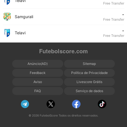
Telavi
Free Transfer
-
Samgurali
Free Transfer
-
Telavi
Free Transfer
Futebolscore.com
Anúncio(AD)
Sitemap
Feedback
Política de Privacidade
Aviso
Livescore Grátis
FAQ
Serviço de dados
© 2026 FutebolScore Todos os direitos reservados.