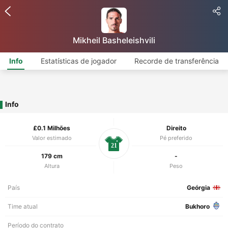
Mikheil Basheleishvili
Info
Estatísticas de jogador
Recorde de transferência
Info
£0.1 Milhões
Direito
Valor estimado
Pé preferido
21
179 cm
-
Altura
Peso
País
Geórgia
Time atual
Bukhoro
Período do contrato