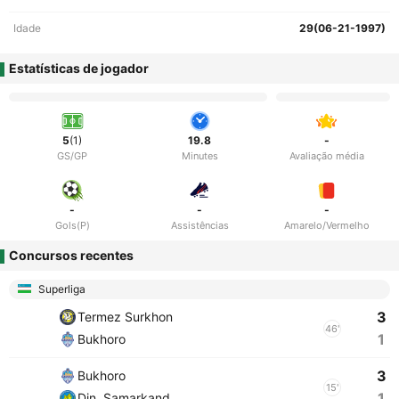
Idade
29(06-21-1997)
Estatísticas de jogador
5
(1)
19.8
-
GS/GP
Minutes
Avaliação média
-
-
-
Gols(P)
Assistências
Amarelo/Vermelho
Concursos recentes
Superliga
3
Termez Surkhon
46'
1
Bukhoro
3
Bukhoro
15'
1
Din. Samarkand