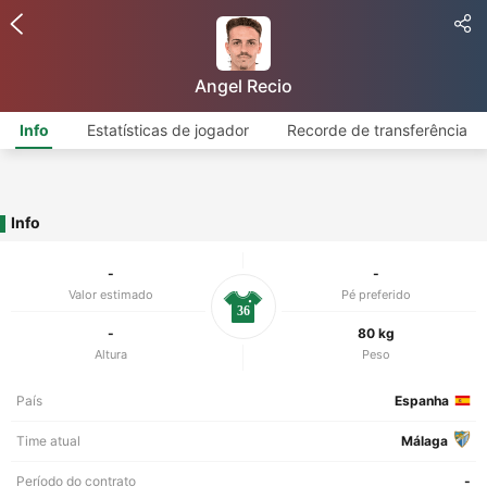
Angel Recio
Info
Estatísticas de jogador
Recorde de transferência
Info
-
-
Valor estimado
Pé preferido
36
-
80 kg
Altura
Peso
País
Espanha
Time atual
Málaga
Período do contrato
-