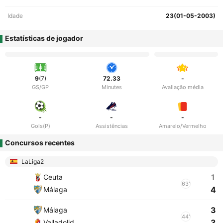
Idade
23(01-05-2003)
Estatísticas de jogador
9
(7)
72.33
-
GS/GP
Minutes
Avaliação média
-
-
-
Gols(P)
Assistências
Amarelo/Vermelho
Concursos recentes
LaLiga2
1
Ceuta
63'
4
Málaga
3
Málaga
44'
3
Valladolid