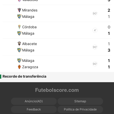
2
Mirandes
90'
1
Málaga
0
Córdoba
4'
1
Málaga
1
Albacete
90'
3
Málaga
1
Málaga
90'
1
Zaragoza
Recorde de transferência
Futebolscore.com
Anúncio(AD)
Sitemap
Feedback
Política de Privacidade